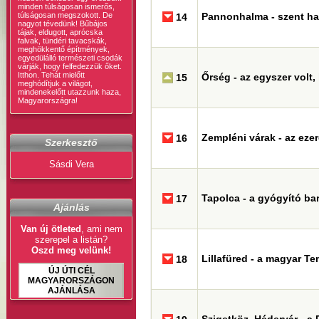
minden túlságosan ismerős,
túlságosan megszokott. De
Pannonhalma - szent h
14
nagyot tévedünk! Bűbájos
tájak, eldugott, aprócska
falvak, tündéri tavacskák,
meghökkentő építmények,
egyedülálló természeti csodák
várják, hogy felfedezzük őket.
Itthon. Tehát mielőtt
Őrség - az egyszer volt, 
15
meghódítjuk a világot,
mindenekelőtt utazzunk haza,
Magyarországra!
Zempléni várak - az eze
16
Szerkesztő
Sásdi Vera
Tapolca - a gyógyító ba
17
Ajánlás
Van új ötleted
, ami nem
szerepel a listán?
Oszd meg velünk!
Lillafüred - a magyar T
18
ÚJ ÚTI CÉL
MAGYARORSZÁGON
AJÁNLÁSA