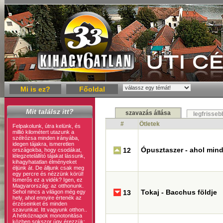
Mi is ez?
Főoldal
Mit találsz itt?
szavazás állása
legfrisseb
#
Ötletek
Felpakolunk, útra kelünk, és
millió kilométert utazunk a
szélrózsa minden irányába,
idegen tájakra, ismeretlen
Ópusztaszer - ahol min
12
országokba, hogy csodákat,
lélegzetelállító tájakat lássunk,
kihagyhatatlan élményeket
éljünk át. De álljunk csak meg
egy percre és nézzünk körül!
Ismerős ez a vidék? Igen, ez
Magyarország: az otthonunk.
Tokaj - Bacchus földje
Sehol nincs a világon még egy
13
hely, ahol ennyire értenék az
érzéseinket és minden
szavunkat. Itt vagyunk otthon..
A hétköznapok monotonitása
közben sokszor úgy érezzük: