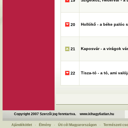
Szigetköz, Hédervár - a
19
Hollókő - a béke palóc s
20
Kaposvár - a virágok vá
21
Tisza-tó - a tó, ami val
22
Copyright 2007 Szerzői jog fenntartva.
www.kihagy6atlan.hu
Ajándékötlet
-
Élmény
-
Úti cél Magyarországon
-
Természeti cs