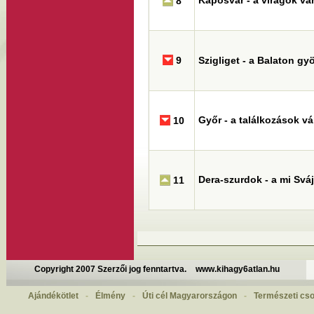
Kaposvár - a virágok vá
8
9
Szigliget - a Balaton g
Győr - a találkozások v
10
Dera-szurdok - a mi Svá
11
Copyright 2007 Szerzői jog fenntartva.
www.kihagy6atlan.hu
Ajándékötlet
-
Élmény
-
Úti cél Magyarországon
-
Természeti cs