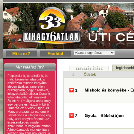
Mi is ez?
Főoldal
Mit találsz itt?
legfrisseb
szavazás állása
#
Ötletek
Felpakolunk, útra kelünk, és
millió kilométert utazunk a
szélrózsa minden irányába,
idegen tájakra, ismeretlen
Miskolc és környéke - E
1
országokba, hogy csodákat,
lélegzetelállító tájakat lássunk,
kihagyhatatlan élményeket
éljünk át. De álljunk csak meg
egy percre és nézzünk körül!
Ismerős ez a vidék? Igen, ez
Magyarország: az otthonunk.
Gyula - Békés(b)en
Sehol nincs a világon még egy
2
hely, ahol ennyire értenék az
érzéseinket és minden
szavunkat. Itt vagyunk otthon..
A hétköznapok monotonitása
közben sokszor úgy érezzük: