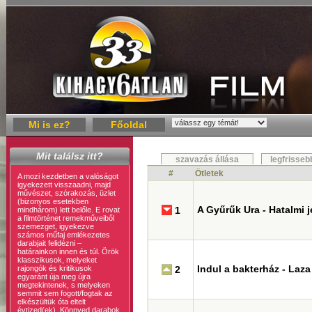
Mi is ez?
Főoldal
Mit találsz itt?
szavazás állása
legfrisseb
#
Ötletek
A mozi kezdetben a valóságot
igyekezett visszaadni, majd
művészet, szórakozás, üzlet
(bizonyos esetekben
A Gyűrűk Ura - Hatalmi j
1
mindhárom) lett belőle. E rovat
a filmtörténet remekműveiből
szemezget, igyekezve
számos műfaj emlékezetes
darabjait felidézni –
határainkon innen és túl. Örök
klasszikusok, melyeket
Indul a bakterház - Laz
rajongók és kritikusok
2
egyaránt úja meg újra
megtekintenek, s melyeken
semmit sem fogott/fogtak az
elkészültük óta eltelt
évtized(ek). Könnyed darabok,