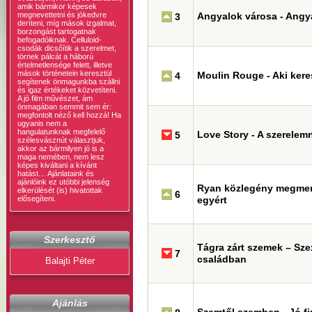
amik bármikor képesek
megnevettetni és jókedvre
Angyalok városa - Angya
3
deríteni, míg mások izgalmat,
borzongást tartogatnak
befogadóiknak. Celluloid-
csodák dicsőítik a szerelmet,
törnek pálcát a háború
értelmetlensége felett, illetve
mások történetein keresztül
Moulin Rouge - Aki keres
4
segítenek önmagunkba szállni
és igaz értékeket közvetíteni.
A jó film művészet, ám
önmagában semmit sem ér:
megfontolt néző kell hozzá! Ha
ugyanis nem a
hangulatunknak megfelelő
Love Story - A szerelem
5
szélesvásznút választjuk,
akkor az bármilyen jó is a
maga nemében, nem lesz
képes kiváltani a kívánt
hatást… Ajánlataink és
ajánlóink ez utóbbi jelenség
Ryan közlegény megmen
elkerülését (is) hivatottak
6
elősegíteni.
egyért
Szerkesztő
Tágra zárt szemek – Sz
7
családban
Balajti Péter
Ajánlás