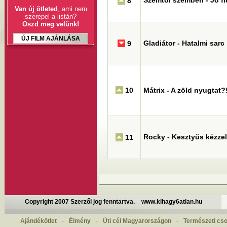
Szemtől szemben - Jó fiú
8
Van új ötleted
, ami nem
szerepel a listán?
Oszd meg velünk!
ÚJ FILM AJÁNLÁSA
Gladiátor - Hatalmi sarc
9
10
Mátrix - A zöld nyugtat?
Rocky - Kesztyűs kézzel
11
Copyright 2007 Szerzői jog fenntartva.
www.kihagy6atlan.hu
Ajándékötlet
-
Élmény
-
Úti cél Magyarországon
-
Természeti cs