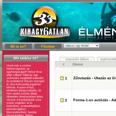
Mi is ez?
Főoldal
Mit találsz itt?
szavazás állása
legfrisseb
#
Ötletek
Unod már a szürke
hétköznapokat, az
egyhangúságot? Akkor itt az
ideje váltani! Válassz egy
Zűrutazás - Utazás az ű
1
számodra megfelelő kalandot,
és próbáld ki! Hiszen mozogni
jó, útra kelni pedig izgalmas
kihívás. A sport erősít,
tökéletes kikapcsolódás, és
nem utolsó sorban általa
hihetetlen élményekben lehet
Forma-1-es autózás - A
részed. A kombinációk sora
2
szinte végtelen: ki-ki
kedvéhez, szabadidejéhez,
pénztárcájához,
felszereléséhez, barátai
társaságához, fizikai