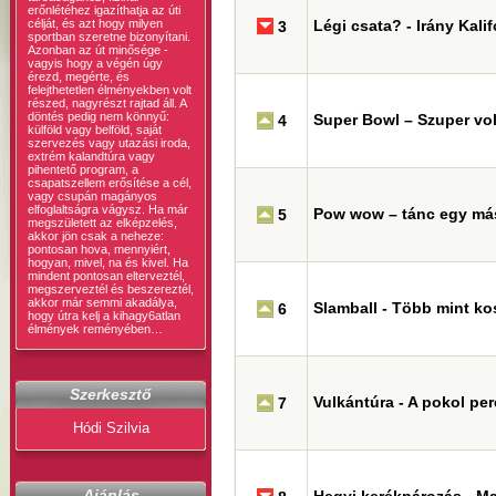
erőnlétéhez igazíthatja az úti
célját, és azt hogy milyen
Légi csata? - Irány Kalif
3
sportban szeretne bizonyítani.
Azonban az út minősége -
vagyis hogy a végén úgy
érezd, megérte, és
felejthetetlen élményekben volt
részed, nagyrészt rajtad áll. A
döntés pedig nem könnyű:
Super Bowl – Szuper vol
4
külföld vagy belföld, saját
szervezés vagy utazási iroda,
extrém kalandtúra vagy
pihentető program, a
csapatszellem erősítése a cél,
vagy csupán magányos
elfoglaltságra vágysz. Ha már
Pow wow – tánc egy má
5
megszületett az elképzelés,
akkor jön csak a neheze:
pontosan hova, mennyiért,
hogyan, mivel, na és kivel. Ha
mindent pontosan elterveztél,
megszerveztél és beszereztél,
akkor már semmi akadálya,
Slamball - Több mint ko
6
hogy útra kelj a kihagy6atlan
élmények reményében…
Szerkesztő
Vulkántúra - A pokol pe
7
Hódi Szilvia
Ajánlás