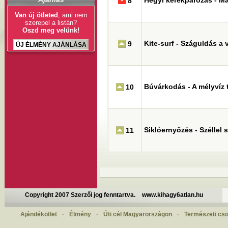
Hegyi kerékpározás - M
8
Van új ötleted
, ami nem
szerepel a listán?
Oszd meg velünk!
Kite-surf - Száguldás a 
9
ÚJ ÉLMÉNY AJÁNLÁSA
Búvárkodás - A mélyvíz t
10
Siklóernyőzés - Széllel
11
Copyright 2007 Szerzői jog fenntartva.
www.kihagy6atlan.hu
Ajándékötlet
-
Élmény
-
Úti cél Magyarországon
-
Természeti cs