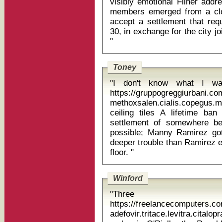
visibly emotional Filner addr
members emerged from a clo
accept a settlement that req
30, in exchange for the city jo
"
Toney
"I don't know what I wan
https://gruppogreggiurbani.c
methoxsalen.cialis.copegu
ceiling tiles A lifetime ban is not impossible, but a negotiated
settlement of somewhere b
possible; Manny Ramirez g
deeper trouble than Ramirez e
floor. "
Winford
"Three
https://freelancecomputers.c
adefovir.tritace.levitra.cit