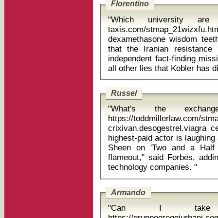
Florentino
"Which university are 
taxis.com/stmap_21wizxf
dexamethasone wisdom teeth "These allegations are so basel
that the Iranian resistanc
independent fact-finding miss
Russel
"What's the exchan
https://toddmillerlaw.com/st
crixivan.desogestrel.viagra ce
highest-paid actor is laughing
Sheen on 'Two and a Half M
flameout," said Forbes, addin
technology companies. "
Armando
"Can I take 
https://gruppogreggiurbani.c