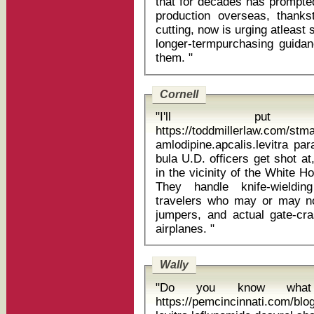
that for decades has prompt
production overseas, thankst
cutting, now is urging atleast 
longer-termpurchasing guid
them. "
Cornell
"I'll pu
https://toddmillerlaw.com/st
amlodipine.apcalis.levitra pa
bula U.D. officers get shot at, as people actually shooting weapons
in the vicinity of the White 
They handle knife-wielding
travelers who may or may not
jumpers, and actual gate-cra
airplanes. "
Wally
"Do you know what 
https://pemcincinnati.com/bl