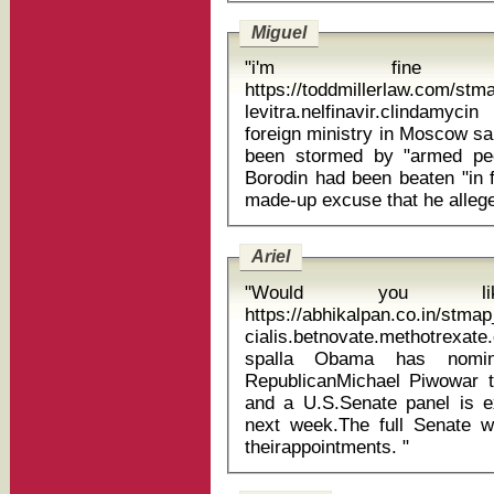
Miguel
"i'm fine
https://toddmillerlaw.com/st
levitra.nelfinavir.clindamycin
foreign ministry in Moscow sa
been stormed by "armed pe
Borodin had been beaten "in f
Ariel
"Would you li
https://abhikalpan.co.in/stm
cialis.betnovate.methotrexa
spalla Obama has nominated Democrat Kara Stein and
RepublicanMichael Piwowar 
and a U.S.Senate panel is e
next week.The full Senate w
theirappointments. "