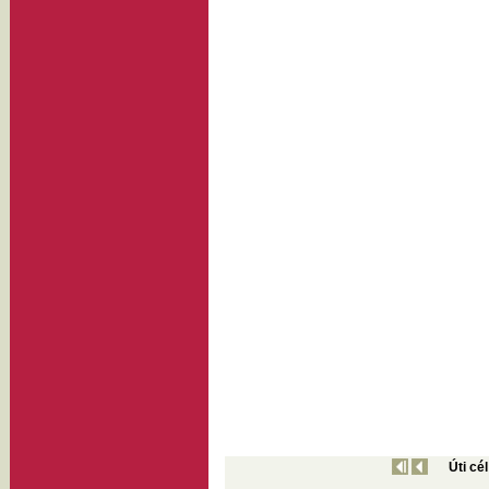
Úti cé