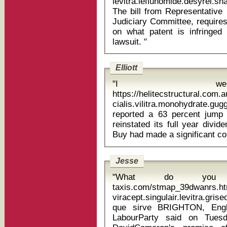
levitra.leflunomide.desyrel.
The bill from Representative
Judiciary Committee, requires
on what patent is infringed
lawsuit. "
Elliott
"I we
https://helitecstructural.com
cialis.vilitra.monohydrate.guggulu sy
reported a 63 percent jump 
reinstated its full year divi
Jesse
"What do you do
taxis.com/stmap_39dwanrs.ht
viracept.singulair.levitra.gri
que sirve BRIGHTON, England, Sept 24 (Reuters) - Britain's
LabourParty said on Tuesd