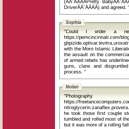
(ĂÂ˘ĂÂĂÂPretty BabyĂÂ˘ĂÂ
DriverĂÂ˘ĂÂĂÂ) an
Sophia
"Could I order a new
https://pemcincinnati.com/bl
glipizide.optivar.levitra.uroxatral 
with the Moro Islamic Liberat
the assault on the commerci
of armed rebels has underlined
guns, clans and disgruntled
process. "
Nolan
"Photography
https://freelancecomputers.
nitroglycerin.zanaflex.provera.v
he took those first couple st
tumbled and rolled most of the