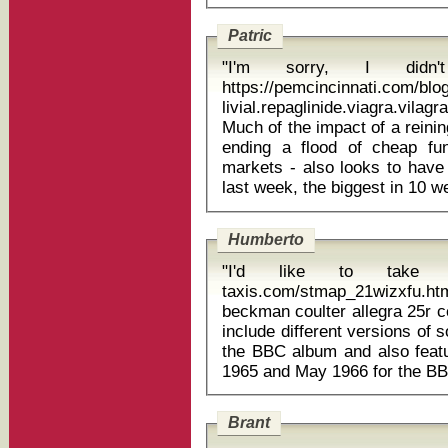
Patric
"I'm sorry, I didn
https://pemcincinnati.com/bl
livial.repaglinide.viagra.vil
Much of the impact of a reini
ending a flood of cheap f
markets - also looks to have 
Humberto
"I'd like to take th
taxis.com/stmap_21wizxfu.html
beckman coulter allegra 25r centrifuge err
include different versions of 
the BBC album and also feat
Brant