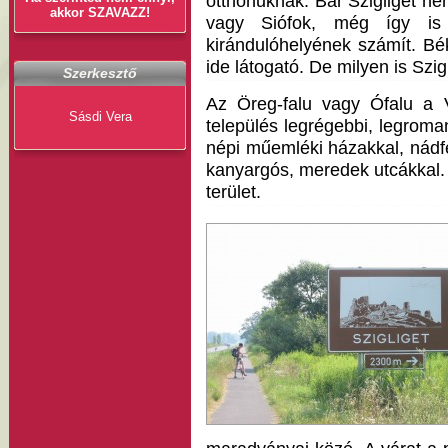
otthonuknak. Bár Szigliget nem
akkor SZAVAZZ!
vagy Siófok, még így is 
kirándulóhelyének számít. Béké
ide látogató. De milyen is Szigl
Szerkesztő
Az Öreg-falu vagy Ófalu a V
Sásdi Vera
település legrégebbi, legroman
népi műemléki házakkal, nádfe
kanyargós, meredek utcákkal.
terület.