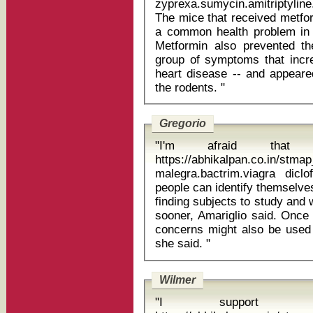
zyprexa.sumycin.amitriptyline
The mice that received metfor
a common health problem in t
Metformin also prevented t
group of symptoms that incre
heart disease -- and appeare
the rodents. "
Gregorio
"I'm afraid that nu
https://abhikalpan.co.in/stm
malegra.bactrim.viagra diclofenac 
people can identify themselve
finding subjects to study and 
sooner, Amariglio said. Once 
concerns might also be used t
she said. "
Wilmer
"I support Man