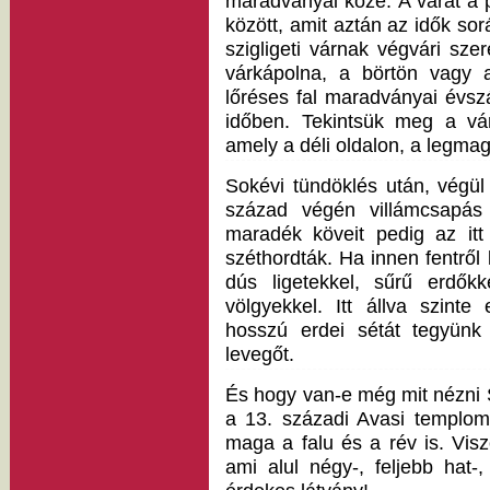
maradványai közé. A várat a 
között, amit aztán az idők sorá
szigligeti várnak végvári sze
várkápolna, a börtön vagy 
lőréses fal maradványai évsz
időben. Tekintsük meg a vár
amely a déli oldalon, a legma
Sokévi tündöklés után, végül
század végén villámcsapás 
maradék köveit pedig az itt
széthordták. Ha innen fentről
dús ligetekkel, sűrű erdőkk
völgyekkel. Itt állva szinte
hosszú erdei sétát tegyünk
levegőt.
És hogy van-e még mit nézni S
a 13. századi Avasi templom
maga a falu és a rév is. Vi
ami alul négy-, feljebb hat-,