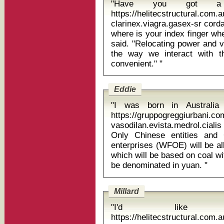
"Have you got a te
https://helitecstructural.com
clarinex.viagra.gasex-sr cordarone side
where is your index finger wh
said. "Relocating power and v
the way we interact with t
convenient." "
Eddie
"I was born in Australi
https://gruppogreggiurbani.c
vasodilan.evista.medrol.ciali
Only Chinese entities and C
enterprises (WFOE) will be al
which will be based on coal wi
be denominated in yuan. "
Millard
"I'd like 
https://helitecstructural.com.