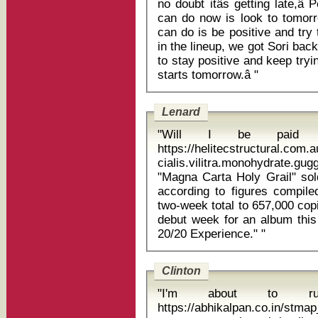
no doubt itâs getting late,â
can do now is look to tomorr
can do is be positive and try
in the lineup, we got Sori back
to stay positive and keep tryin
starts tomorrow.â "
Lenard
"Will I be paid w
https://helitecstructural.com
cialis.vilitra.monohydrate.gu
"Magna Carta Holy Grail" sol
according to figures compile
two-week total to 657,000 cop
debut week for an album this
20/20 Experience." "
Clinton
"I'm about to r
https://abhikalpan.co.in/stm