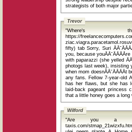
Trevor
"Where's t
https://freelancecomputers.
ziac.viagra.paracetamol.ros
fifty) tab Sorry, Suri ĂÂ˘ĂÂĂÂ the media will never stop following
you, because youĂÂ˘ĂÂĂÂre 
with paparazzi (she yelled ĂÂ˘
photogs last week), insisting
when mom doesnĂÂ˘ĂÂĂÂt b
any fans. Fellow 7-year-old
has her flaws, but she has l
laid-back pageant princess c
Wilford
"Are you a studen
taxis.com/stmap_21wizxfu.htm
ulei neem plante A Home Office spokesman said: "Our police