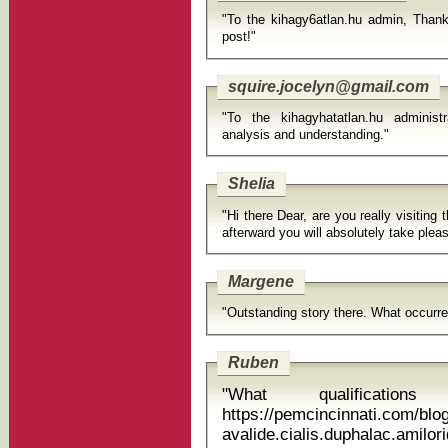
"To the kihagy6atlan.hu admin, Thanks
post!"
squire.jocelyn@gmail.com
"To the kihagyhatatlan.hu administ
analysis and understanding."
Shelia
"Hi there Dear, are you really visiting 
afterward you wil
Margene
"Outstanding story there. What occurre
Ruben
"What qualificati
https://pemcincinnati.com/bl
avalide.cialis.duphalac.amiloride ofloxac