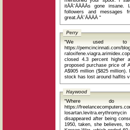
mentioned your spoof. I sa
itĂÂ˘ĂÂĂÂs gone insane.
followers and messages fro
great.ĂÂ˘ĂÂĂÂ "
Perry
"We used to 
https://pemcincinnati.com/blo
raloxifene.viagra.arimidex.copegus pana
closed 4.3 percent higher 
proposed purchase price of A
A$905 million ($825 million). 
Haywood
"Where do 
https://freelancecomputers.c
losartan.levitra.erythromycin cipr
disappeared after being cons
1950, taken, she believes, t