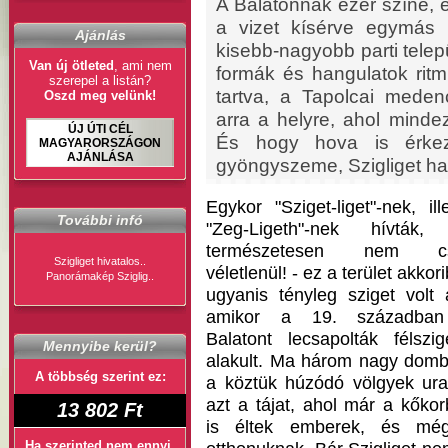
A Balatonnak ezer színe, e
a vizet kísérve egymás
Ajánlás
kisebb-nagyobb parti telepü
Van új ötleted
, ami nem
formák és hangulatok ritmi
szerepel a listán?
tartva, a Tapolcai meden
Oszd meg velünk!
arra a helyre, ahol minde
ÚJ ÚTI CÉL
És hogy hova is érkez
MAGYARORSZÁGON
AJÁNLÁSA
gyöngyszeme, Szigliget ha
Egykor "Sziget-liget"-nek, ill
További infó
"Zeg-Ligeth"-nek hívták,
természetesen nem c
Szigliget hivatalos..
véletlenül! - ez a terület akkor
Panorámakép Sziglig..
ugyanis tényleg sziget volt
amikor a 19. századba
Balatont lecsapolták félszig
Mennyibe kerül?
alakult. Ma három nagy dom
A többség szerint ez:
a köztük húzódó völgyek ura
azt a tájat, ahol már a kőko
13 802 Ft
is éltek emberek, és mé
Ha szerinted nem ennyi,