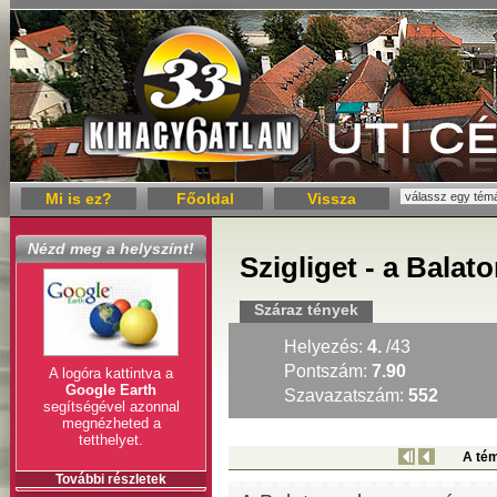
Mi is ez?
Főoldal
Vissza
Nézd meg a helyszínt!
Szigliget - a Bala
Száraz tények
Helyezés:
4.
/43
Pontszám:
7.90
A logóra kattintva a
Google Earth
Szavazatszám:
552
segítségével azonnal
megnézheted a
tetthelyet.
A tém
További részletek