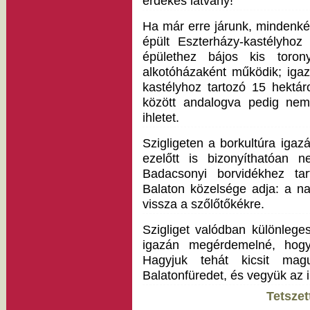
érdekes látvány!
Ha már erre járunk, mindenk
épült Eszterházy-kastélyhoz i
épülethez bájos kis toron
alkotóházaként működik; iga
kastélyhoz tartozó 15 hektár
között andalogva pedig ne
ihletet.
Szigligeten a borkultúra iga
ezelőtt is bizonyíthatóan n
Badacsonyi borvidékhez tar
Balaton közelsége adja: a na
vissza a szőlőtőkékre.
Szigliget valódban különlege
igazán megérdemelné, hogy f
Hagyjuk tehát kicsit mag
Balatonfüredet, és vegyük az ir
Tetszet