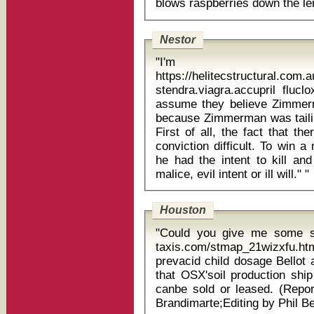
Nestor
"I'm un
https://helitecstructural.com.
stendra.viagra.accupril flucloxaci
assume they believe Zimmerm
because Zimmerman was tailin
First of all, the fact that t
conviction difficult. To win 
he had the intent to kill an
malice, evil intent or ill will." "
Houston
"Could you give me some sm
taxis.com/stmap_21wizxfu.htm
prevacid child dosage Bellot also told analysts in a conference call
that OSX'soil production ship
canbe sold or leased. (Repor