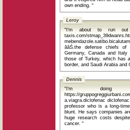
own ending. "
Leroy
"I'm about to run out o
taxis.com/stmap_39dwanrs.ht
mebendazole.satibo.bicalut
ââŚ.the defense chiefs of
Germany, Canada and Italy 
those of Turkey, which has al
Dennis
"I'm doing a
https://gruppogreggiurbani.c
a.viagra.diclofenac diclofenac 75 paraceta
professor who is a long-time 
blunt. He says companies are 
huge research costs despite
cancer. "