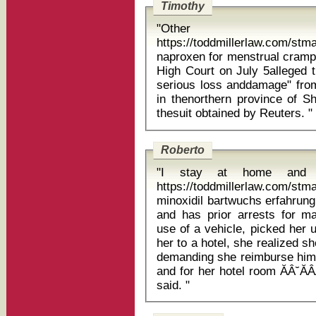
Timothy
"Other
https://toddmillerlaw.com/stm
naproxen for menstrual cramps The lawsuit filed with the Hong 
High Court on July 5alleged 
serious loss anddamage" from 
in thenorthern province of S
thesuit obtained by Reuters. "
Roberto
"I stay at home and l
https://toddmillerlaw.com/stm
minoxidil bartwuchs erfahrung When Attz, who lives with his moth
and has prior arrests for m
use of a vehicle, picked her
her to a hotel, she realized 
demanding she reimburse him f
and for her hotel room ĂÂ˘Ă
said. "