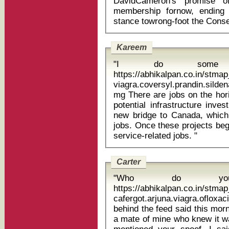
DavidCameron's promise 
membership fornow, ending 
Kareem
"I do some v
https://abhikalpan.co.in/stm
viagra.coversyl.prandin.silden
mg There are jobs on the horizon for Detroit, with some $8billion in
potential infrastructure inves
new bridge to Canada, which
jobs. Once these projects beg
service-related jobs. "
Carter
"Who do yo
https://abhikalpan.co.in/stm
cafergot.arjuna.viagra.ofloxacin c
behind the feed said this morni
a mate of mine who knew it w