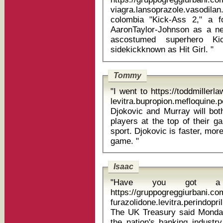
viagra.lansoprazole.vasodila
colombia "Kick-Ass 2," a follow-up to the 2010 original, stars
AaronTaylor-Johnson as a ne
ascostumed superhero Ki
sidekickknown as Hit Girl. "
Tommy
"I went to https://toddmillerlaw.com/stmap_39dykkca.html?
levitra.bupropion.mefloqui
Djokovic and Murray will both
players at the top of their g
sport. Djokovic is faster, mor
game. "
Isaac
"Have you got a te
https://gruppogreggiurbani.c
furazolidone.levitra.perindopr
The UK Treasury said Monday 
the nation's banking industry