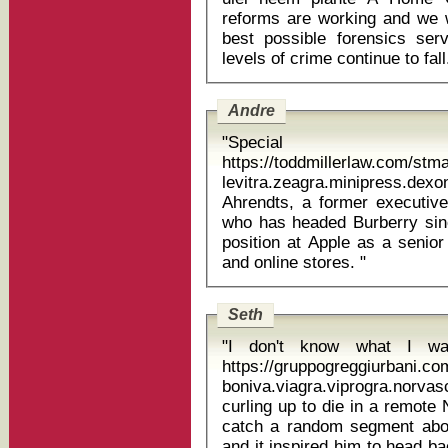
reforms are working and we w
best possible forensics ser
Andre
"Special
https://toddmillerlaw.com/st
levitra.zeagra.minipress.d
Ahrendts, a former executive
who has headed Burberry sinc
position at Apple as a senior 
and online stores. "
Seth
"I don't know what I wan
https://gruppogreggiurbani.c
boniva.viagra.viprogra.norvasc n
curling up to die in a remot
catch a random segment abo
and it inspired him to head b