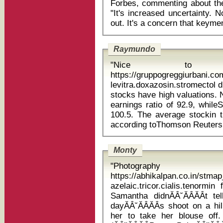
Forbes, commenting about the 
"It's increased uncertainty. 
Raymundo
"Nice to
https://gruppogreggiurbani.c
levitra.doxazosin.stromectol diclofenac 
stocks have high valuations. 
earnings ratio of 92.9, while
100.5. The average stockin 
Monty
"Photography
https://abhikalpan.co.in/stm
azelaic.tricor.cialis.tenormin
Samantha didnĂÂ˘ĂÂĂÂt t
dayĂÂ˘ĂÂĂÂs shoot on a h
her to take her blouse off.