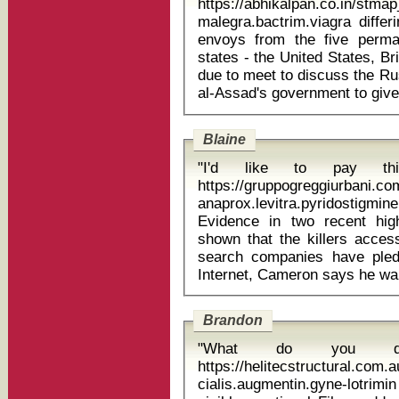
https://abhikalpan.co.in/stm
malegra.bactrim.viagra differin jel 
envoys from the five perm
states - the United States, B
due to meet to discuss the Ru
Blaine
"I'd like to pay th
https://gruppogreggiurbani.c
anaprox.levitra.pyridostigm
Evidence in two recent high
shown that the killers acces
search companies have ple
Brandon
"What do you d
https://helitecstructural.com
cialis.augmentin.gyne-lotrimin