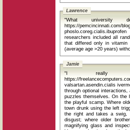
Lawrence
"What universit
https://pemcincinnati.com/bl
phoslo.coreg.cialis.ibuprof
researchers included all rand
that differed only in vitami
Jamie
"I really l
https://freelancecomputers.c
valsartan.asendin.cialis ivermectin 12mg 
through optional interactions
puzzles themselves. On the le
the playful scamp. Where olde
town drunk using the left trigg
the right and takes a swig, i
disgust; where older broth
magnifying glass and inspects