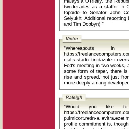
malaysia O'Rielly, the Republican FCC nominee, has spent nearly
twodecades as a staffer in 
topaide to Senator John Co
Selyukh; Additional reporting
and Tim Dobbyn) "
Victor
"Whereabouts in are you from
https://freelancecomputers.
cialis.starlix.tinidazole coversyl tansiyo
Fed's meeting in two weeks, a
some form of taper, there is
rise and spread, not just fr
Raleigh
"Would you like t
https://freelancecomputers.c
pulmicort.retin-a.levitra.ezetimibe isor
profile commitment is, though,