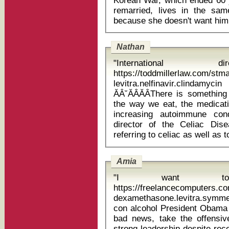
Korean War, which ended 60 
remarried, lives in the sa
Nathan
"International di
https://toddmillerlaw.com/st
levitra.nelfinavir.clinda
ĂÂ˘ĂÂĂÂThere is somethin
the way we eat, the medicatio
increasing autoimmune condi
director of the Celiac Dis
Amia
"I want t
https://freelancecomputers.c
dexamethasone.levitra.symme
con alcohol President Obama needs to find ways to get beyond the
bad news, take the offensiv
strong leadership despite rec