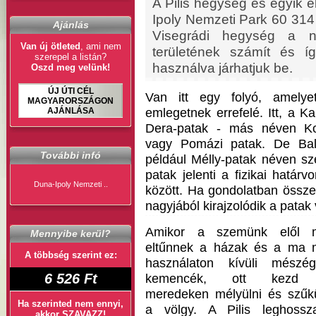
A Pilis hegység és egyik 
Ipoly Nemzeti Park 60 314 h
Ajánlás
Visegrádi hegység a ne
Van új ötleted
, ami nem
területének számít és íg
szerepel a listán?
használva járhatjuk be.
Oszd meg velünk!
ÚJ ÚTI CÉL
Van itt egy folyó, amely
MAGYARORSZÁGON
AJÁNLÁSA
emlegetnek errefelé. Itt, a 
Dera-patak - más néven Ková
vagy Pomázi patak. De Ball
További infó
például Mélly-patak néven sz
patak jelenti a fizikai határ
Duna-Ipoly Nemzeti ..
között. Ha gondolatban össz
nagyjából kirajzolódik a patak
Amikor a szemünk elől 
Mennyibe kerül?
eltűnnek a házak és a ma 
A többség szerint ez:
használaton kívüli mészég
6 526 Ft
kemencék, ott kezd 
meredeken mélyülni és szűkü
Ha szerinted nem ennyi,
a völgy. A Pilis leghossz
akkor SZAVAZZ!