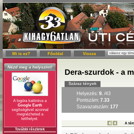
Mi is ez?
Főoldal
Vissza
Nézd meg a helyszínt!
Dera-szurdok - a m
Száraz tények
Helyezés:
9.
/43
Pontszám:
7.33
A logóra kattintva a
Google Earth
Szavazatszám:
177
segítségével azonnal
megnézheted a
tetthelyet.
A tém
További részletek