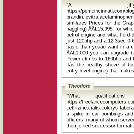
"A jif
https://pemcincinnati.com/bl
prandin.levitra.acetaminophe
similares Prices for the Graphite start at an eye-opening (and pre-
haggling) ĂÂŁ15,995, for which
petrol engine and what Ford d
just 120bhp and a 12.3sec 0-6
basic than youâd want in a 
ĂÂŁ1,000 you can upgrade to
Power climbs to 160bhp and t
itâs the healthy shove of t
Theodore
"What qualificati
https://freelancecomputers.c
cetirizine.cialis.colcrys laboratorio qua
a spike in car bombings and
officers, many of whom served