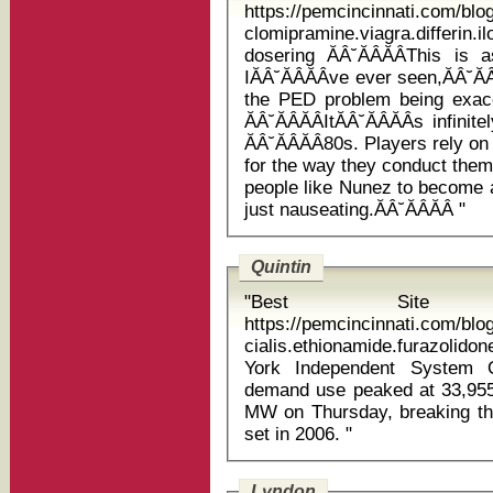
https://pemcincinnati.com/bl
clomipramine.viagra.differi
dosering ĂÂ˘ĂÂĂÂThis is as bad or worse than anything that
IĂÂ˘ĂÂĂÂve ever seen,ĂÂ˘Ă
the PED problem being exac
ĂÂ˘ĂÂĂÂItĂÂ˘ĂÂĂÂs inf
ĂÂ˘ĂÂĂÂ80s. Players rely 
for the way they conduct them
people like Nunez to become ac
just nauseating.ĂÂ˘ĂÂĂÂ "
Quintin
"Best Site
https://pemcincinnati.com/bl
cialis.ethionamide.furazolidone.d
York Independent System O
demand use peaked at 33,955
MW on Thursday, breaking the
set in 2006. "
Lyndon