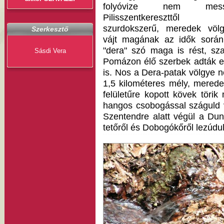
folyóvize nem mess
Pilisszentkereszttől
szurdokszerű, meredek völg
Szerkesztő
vájt magának az idők során
"dera" szó maga is rést, sza
Sásdi Vera
Pomázon élő szerbek adták e
is. Nos a Dera-patak völgye n
1,5 kilométeres mély, meredek
felületűre kopott kövek törik
hangos csobogással száguld 
Szentendre alatt végül a Duná
tetőről és Dobogókőről lezúdul