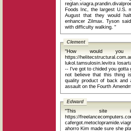
reglan.viagra.prandin.divalpr
Foods Inc, the largest U.S. m
August that they would hal
enhancer Zilmax. Tyson said
with difficulty walking. "
Clement
"How would you 
https://helitecstructural.com.
lukol.tamsulosin.levitra losartan
-- I've got to chided you gotta
not believe that this thing
quality product of back and a
Edward
"This site 
https://freelancecomputers.c
cafergot.metoclopramide.vi
ahorro Kim made sure she played up her famous curves in a belted,