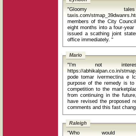
"Gloomy tales 
taxis.com/stmap_39dwanrs.html 
members of the City Council
eight months into a four-year
issued a scathing joint stat
office immediately. "
Mario
"I'm not intere
https://abhikalpan.co.in/stmap
pode tomar ivermectina e lcool "As we have said all al
purpose of the remedy is to 
competition to the marketplac
from continuing in the futur
have revised the proposed re
Raleigh
"Who would 