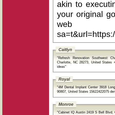
akin to executing 
your original goals! free Gmap scraper _ Gmaps data sc
web https:
sa=t&url=http
Caitlyn
"Refresh Renovation Southwest Ch
Charlotte, NC 28273, United States
ideas"
Royal
"4M Dental Implant Center 3918 Long
90807, United States 15622422075 den
Monroe
"Cabinet IQ Austin 2419 S Bell Blvd, Cedar Park, TX 78