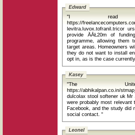
Edward
"I rea
https://freelancecomputers.c
levitra.luvox.tofranil.tricor ursod
provide ĂÂŁ20m of funding
programme, allowing them to
target areas. Homeowners wil
they do not want to install e
Kasey
"The Unit
https://abhikalpan.co.in/stmap
dulcolax stool softener uk Mr Jones warned that the study's findings
were probably most relevant 
Facebook, and the study did no
social contact. "
Leonel