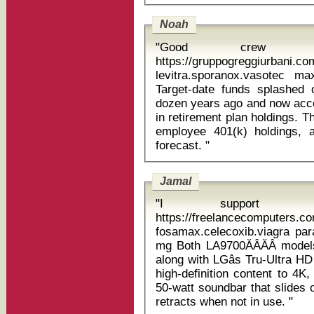
Noah
"Good crew 
https://gruppogreggiurbani.c
levitra.sporanox.vasotec 
Target-date funds splashed 
dozen years ago and now accoun
in retirement plan holdings. 
employee 401(k) holdings, a
forecast. "
Jamal
"I support Man
https://freelancecomputers.c
fosamax.celecoxib.viagra par
mg Both LA9700ĂÂĂÂ models sportĂÂĂÂ 3840 x 2160 resolution,
along with LGâs Tru-Ultra H
high-definition content to 4K
50-watt soundbar that slides 
retracts when not in use. "