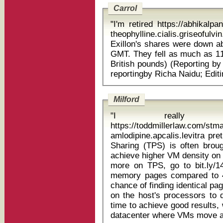
Carrol
"I'm retired https://abhikalp
theophylline.cialis.griseofulv
Exillon's shares were down a
GMT. They fell as much as 11 
British pounds) (Reporting by
Milford
"I really l
https://toddmillerlaw.com/st
amlodipine.apcalis.levitra pret diclofe
Sharing (TPS) is often brou
achieve higher VM density on 
more on TPS, go to bit.ly
memory pages compared to 4
chance of finding identical pa
on the host's processors to 
time to achieve good results,