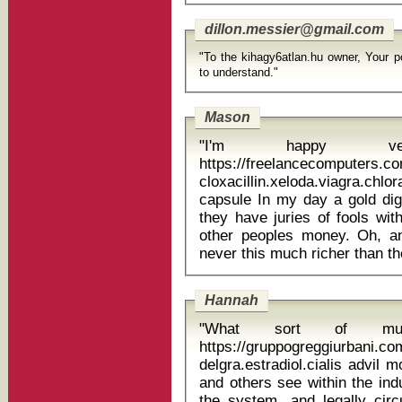
dillon.messier@gmail.com
"To the kihagy6atlan.hu owner, Your p
to understand."
Mason
"I'm happy v
https://freelancecomputers.c
cloxacillin.xeloda.viagra
capsule In my day a gold digger needed to marry a rich fool. Now
they have juries of fools wit
other peoples money. Oh, a
Hannah
"What sort of mu
https://gruppogreggiurbani.c
delgra.estradiol.cialis advil motrin aleve 
and others see within the indu
the system, and legally cir