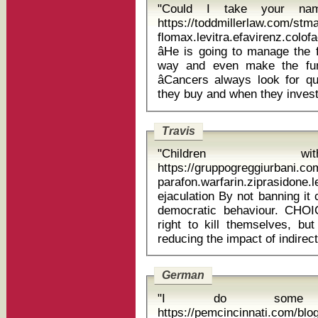
"Could I take your na
https://toddmillerlaw.com/st
flomax.levitra.efavirenz.colo
âHe is going to manage the 
way and even make the funds
âCancers always look for q
Travis
"Children wit
https://gruppogreggiurbani.c
parafon.warfarin.ziprasidone
ejaculation By not banning it completely the EU is showing a highly
democratic behaviour. CHOI
right to kill themselves, bu
German
"I do some v
https://pemcincinnati.com/bl