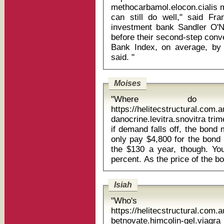
methocarbamol.elocon.cialis metr
can still do well," said Fra
investment bank Sandler O'Neill Partners. Investments in
before their second-step con
Bank Index, on average, by 
said. "
Moises
"Where do 
https://helitecstructural.com
danocrine.levitra.snovitra trimethop
if demand falls off, the bond 
only pay $4,800 for the bond 
the $130 a year, though. You
Isiah
"Who's 
https://helitecstructural.com
betnovate.himcolin-gel.viag