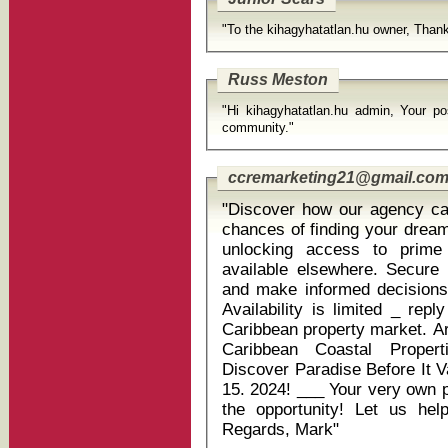
"To the kihagyhatatlan.hu owner, Thank
Russ Meston
"Hi kihagyhatatlan.hu admin, Your po
community."
ccremarketing21@gmail.co
"Discover how our agency ca
chances of finding your dream Caribbea
unlocking access to prime
available elsewhere. Secure your spot for a personalized journey
and make informed decisions 
Availability is limited _ rep
Caribbean property market. Are you in? Also chec
Caribbean Coastal Properties
Discover Paradise Before It V
15. 2024! ___ Your very own p
the opportunity! Let us h
Regards, Mark"