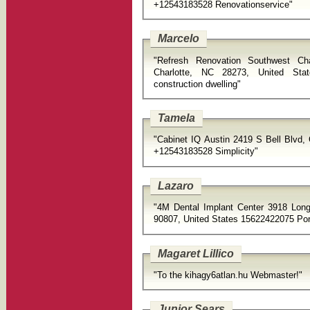
+12543183528 Renovationservice"
Marcelo
"Refresh Renovation Southwest Ch
Charlotte, NC 28273, United Sta
construction dwelling"
Tamela
"Cabinet IQ Austin 2419 S Bell Blvd, Cedar Park, TX 78
+12543183528 Simplicity"
Lazaro
"4M Dental Implant Center 3918 Long
90807, United States 15622422075 Por
Magaret Lillico
"To the kihagy6atlan.hu Webmaster!"
Junior Sears