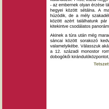
- az embernek olyan érzése t
hegyei között sétálna. A ma
húzódik, de a mély szakadé
között azért találhatunk pár
kitekintve csodálatos panoráma
Akinek a túra után még marad
sáncai között sorakozó kedv
valamelyikébe. Válasszuk aká
a 12. századi monostor romja
dobogókői kirándulóközpontot,
Tetszet