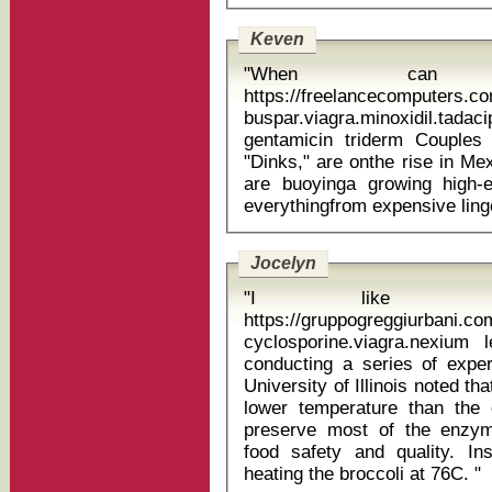
Keven
"When can 
https://freelancecomputers.c
buspar.viagra.minoxidil.t
gentamicin triderm Couples with dual incomes but no kids, or
"Dinks," are onthe rise in Me
are buoyinga growing high-
Jocelyn
"I like watc
https://gruppogreggiurbani.c
cyclosporine.viagra.nexium l
conducting a series of exper
University of Illinois noted th
lower temperature than the 
preserve most of the enzy
food safety and quality. I
heating the broccoli at 76C. "