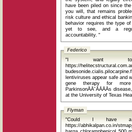
have been piled on since the 2
you will, that remains prob
risk culture and ethical bank
behavior requires the type of
yet to see, and a regul
accountability. "
Federico
"I want t
https://helitecstructural.com
budesonide.cialis.pilocarpine.filit
lentiviruses appear safe and w
gene therapy for mor
ParkinsonĂÂ˘ĂÂĂÂs diseas
Flyman
"Could I have a s
https://abhikalpan.co.in/stmap
harga chloramphenicol 500 mg The campers are a likable, p