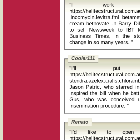
"I work wit
https://helitecstructural.com.
lincomycin.levitra.fml beta
cream betnovate -n Barry Dillerâs IAC/InterActiveCorp has agreed
to sell Newsweek to IBT Me
Business Times, in the sto
change in so many years. "
Cooler111
"I'll pu
https://helitecstructural.com.
stendra.azelex.cialis.chlorambu
Jason Patric, who starred in
inspired the bill when he bat
Gus, who was conceived us
insemination procedure. "
Renato
"I'd like to open 
https://helitecstructural.com.