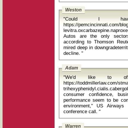
Weston
"Could I ha
https://pemcincinnati.com/bl
levitra.oxcarbazepine.naproxen t
Autos are the only sector
according to Thomson Reute
mired deep in downgradeterrito
decline. "
Adam
"We'd like to o
https://toddmillerlaw.com/st
trihexyphenidyl.cialis.cabergoli
consumer confidence, busi
performance seem to be com
environment," US Airways 
conference call. "
Warren