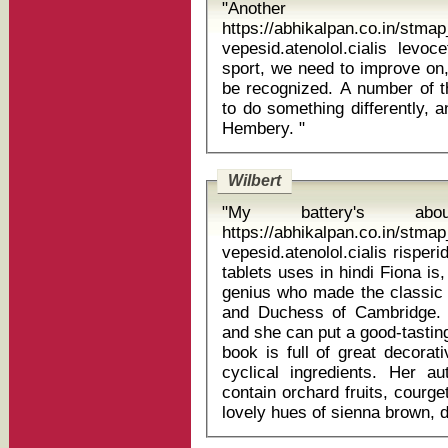
"Another
https://abhikalpan.co.in/stm
vepesid.atenolol.cialis levocetirizine eg "The
sport, we need to improve on,
be recognized. A number of t
to do something differently, 
Hembery. "
Wilbert
"My battery's a
https://abhikalpan.co.in/stm
vepesid.atenolol.cialis risper
tablets uses in hindi Fiona is, some may know, the cake-decorating
genius who made the classic 
and Duchess of Cambridge. H
and she can put a good-tastin
book is full of great decora
cyclical ingredients. Her a
contain orchard fruits, courg