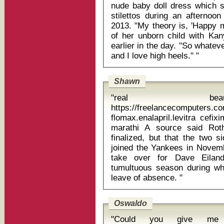
nude baby doll dress which s
stilettos during an afterno
2013. "My theory is, 'Happy
of her unborn child with K
earlier in the day. "So whate
and I love high heels." "
Shawn
"real be
https://freelancecomputers.c
flomax.enalapril.levitra cefi
marathi A source said Rothschild's contract had not yet been
finalized, but that the two 
joined the Yankees in Novemb
take over for Dave Eilan
tumultuous season during wh
leave of absence. "
Oswaldo
"Could you give me 