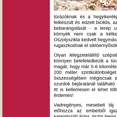
túrázóknak és a hegyikeré
felkészült és edzett biciklis,
bebarangolását - a terep 
környék nem csak a kétker
Oszolyszikla kedvelt hegymászó
rugaszkodnak el siklóernyősök
Olyan lélegzetelállító szé
könnyen belefeledkezik a tú
magát, hogy már 5-6 kilométer
200 méter szintkülönbsége
összességében mégiscsak er
szurdok bejáratánál található
Itt is kellemesen el lehet tö
érdemes!
Vadregényes, mesebeli táj
előhozza az emberből igaz
kalandozót! Friss, tiszta hegy