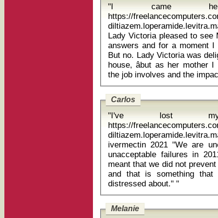
"I came he
https://freelancecomputers.c
diltiazem.loperamide.levitra
Lady Victoria pleased to see M
answers and for a moment I t
But no. Lady Victoria was del
house, âbut as her mother
Carlos
"I've lost 
https://freelancecomputers.c
diltiazem.loperamide.levitr
ivermectin 2021 "We are unequivocally sorry about the fact that
unacceptable failures in 201
meant that we did not prevent 
and that is something that I
distressed about." "
Melanie