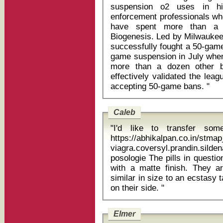
suspension o2 uses in hindi The investigators, f
enforcement professionals who
have spent more than a y
Biogenesis. Led by Milwauke
successfully fought a 50-game
game suspension in July when
more than a dozen other bi
effectively validated the leag
accepting 50-game bans. "
Caleb
"I'd like to transfer so
https://abhikalpan.co.in/stm
viagra.coversyl.prandin.si
posologie The pills in question are described as bright red in colour
with a matte finish. They a
similar in size to an ecstasy
on their side. "
Elmer