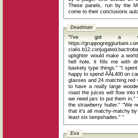
These panels, run by the Med
Deadman
"I've got a ve
https://gruppogreggiurbani.c
cialis.b12.conjugated.bactroban renov
uplighter would make a world 
hell hole, it fills me with
baskety type things." "I spen
happy to spend ĂÂŁ400 on can
glasses and 24 matching red w
to have a really large wood
roast the juices will flow int
we need jars to put them in." 
the strawberry huller." "We n
that it's all matchy-matchy by
least six lampshades." "
Eva