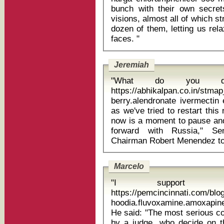
bunch with their own secret
visions, almost all of which s
dozen of them, letting us rela
faces. "
Jeremiah
"What do you d
https://abhikalpan.co.in/stmap
berry.alendronate ivermectin effetti collate
as we've tried to restart this
now is a moment to pause and
forward with Russia," Se
Marcelo
"I support Man
https://pemcincinnati.com/bl
hoodia.fluvoxamine.amoxapine.
He said: "The most serious c
by a judge, who decide on t