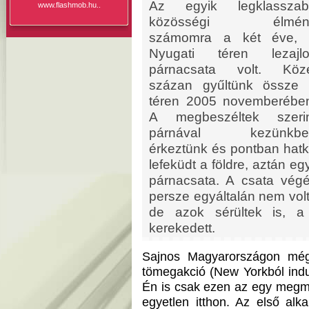
Az egyik legklasszab
www.flashmob.hu..
közösségi élmén
számomra a két éve, 
Nyugati téren lezajlo
párnacsata volt. Köze
százan gyűltünk össze
téren 2005 novemberébe
A megbeszéltek szerin
párnával kezünkbe
érkeztünk és pontban hatko
lefeküdt a földre, aztán e
párnacsata. A csata végé
persze egyáltalán nem volt
de azok sérültek is, a 
kerekedett.
Sajnos Magyarországon még
tömegakció (New Yorkból ind
Én is csak ezen az egy megm
egyetlen itthon. Az első alk