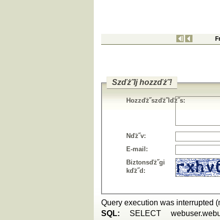
F
Szďż˝lj hozzďż˝!
Hozzďż˝szďż˝lďż˝s:
Nďż˝v:
E-mail:
Biztonsďż˝gi
kďż˝d:
Query execution was interrupted
SQL:
SELECT webuser.webuser