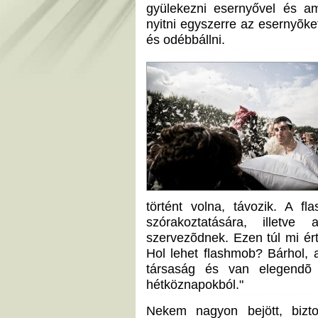
gyülekezni esernyővel és am
nyitni egyszerre az esernyõk
és odébbállni.
történt volna, távozik. A f
szórakoztatására, illetv
szervezõdnek. Ezen túl mi é
Hol lehet flashmob? Bárhol, 
társaság és van elegendõ 
hétköznapokból."
Nekem nagyon bejött, bizt