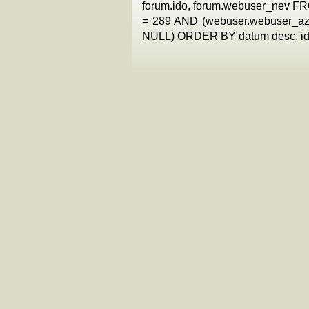
forum.ido, forum.webuser_nev F
= 289 AND (webuser.webuser_az =
NULL) ORDER BY datum desc, ido