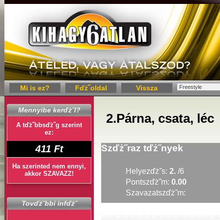
Mi is ez?
Fďż˝oldal
Vissza
Mennyibe kerďż˝l?
2.
Párna, csata, léc
A tďż˝bbsďż˝g szerint
ez:
Szďż˝raz tďż˝nyek
411 Ft
Ha szerinted nem ennyi,
Helyezďż˝s:
2.
/6
akkor SZAVAZZ!
Pontszďż˝m:
0.00
Szavazatszďż˝m:
Tovďż˝bbi infďż˝