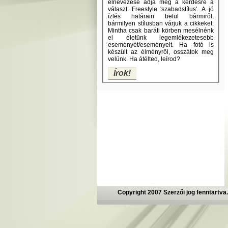
elnevezése adja meg a kérdésre a
választ: Freestyle 'szabadstílus'. A jó
ízlés határain belül bármiről,
bármilyen stílusban várjuk a cikkeket.
Mintha csak baráti körben mesélnénk
el életünk legemlékezetesebb
eseményét/eseményeit. Ha fotó is
készült az élményről, osszátok meg
velünk. Ha átélted, leírod?
Írok!
Copyright 2007 Szerzői jog fenntartva