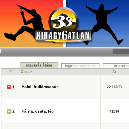
szavazás állása
legfrissebb ötletek
ár szerin
#
Ötletek
Ár
Haláli hullámvasút
1
22 160 Ft
Párna, csata, léc
2
411 Ft