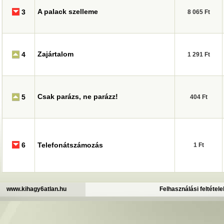
A palack szelleme
3
8 065 Ft
Zajártalom
4
1 291 Ft
Csak parázs, ne parázz!
5
404 Ft
6
Telefonátszámozás
1 Ft
.
www.kihagy6atlan.hu
Felhasználási feltétele