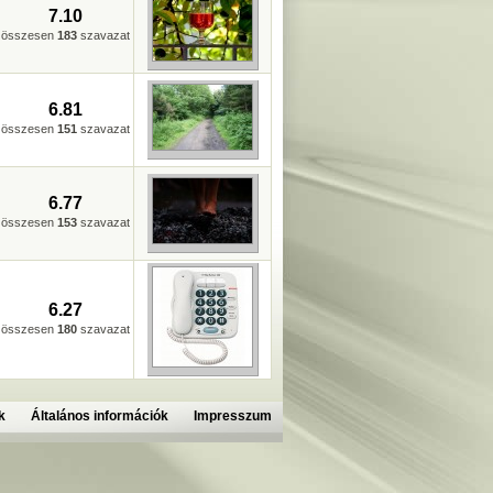
7.10
összesen
183
szavazat
6.81
összesen
151
szavazat
6.77
összesen
153
szavazat
6.27
összesen
180
szavazat
k
Általános információk
Impresszum