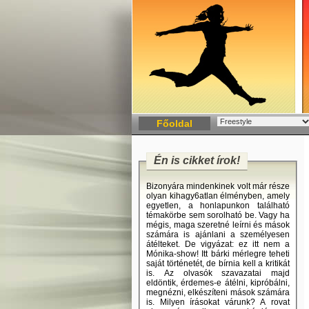
Főoldal
Én is cikket írok!
Bizonyára mindenkinek volt már része
olyan kihagy6atlan élményben, amely
egyetlen, a honlapunkon található
témakörbe sem sorolható be. Vagy ha
mégis, maga szeretné leírni és mások
számára is ajánlani a személyesen
átélteket. De vigyázat: ez itt nem a
Mónika-show! Itt bárki mérlegre teheti
saját történetét, de bírnia kell a kritikát
is. Az olvasók szavazatai majd
eldöntik, érdemes-e átélni, kipróbálni,
megnézni, elkészíteni mások számára
is. Milyen írásokat várunk? A rovat