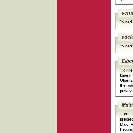
vern
"bunadi
adel
"bunadi
Elber
"I'd li
loperam
Obama h
the roa
Matt
"Until
prilosec.
Marc An
People.