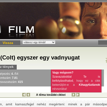
Vissza
 (Colt) egyszer egy vadnyugat
z tények
Vagy mégsem?
elyezés:
4.
/54
Szavazatoddal Te is
ontszám:
7.81
befolyásolhatod
, hogy ez a cikk
zavazatszám:
415
bekerüljön-e a
Kihagy6atlanok
névsorába!
A téma további cikkei
lm, amit kamaszfejjel nehéz megérteni: minek a pár másodpe