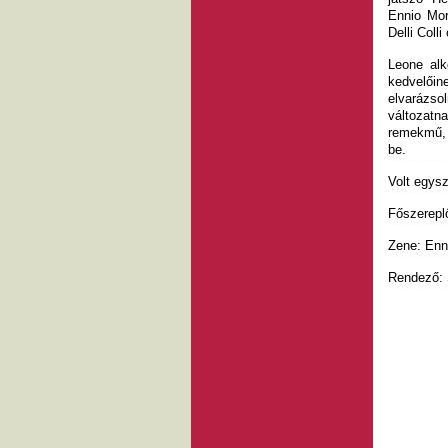
Ennio Mor
Delli Coll
Leone alk
kedvelői
elvarázso
változatn
remekmű, 
be.
Volt egysz
Főszerepl
Zene: Enn
Rendező: 