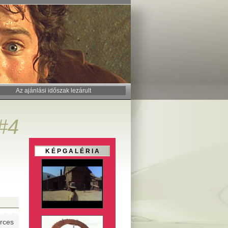
Az ajánlási időszak lezárult
#4
K É P G A L É R I A
rces