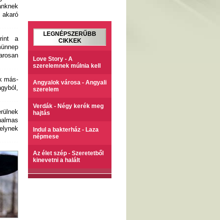
ranknek
 akaró
LEGNÉPSZERŰBB
rint a
CIKKEK
ömünnep
marosan
Love Story - A
szerelemnek múlnia kell
ik más-
Angyalok városa - Angyali
gyból,
szerelem
Verdák - Négy kerék meg
erülnek
hajtás
nalmas
elynek
Indul a bakterház - Laza
népmese
Az élet szép - Szeretetből
kinevetni a halált