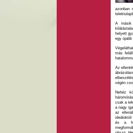
azonban m
telektulaj
A másik 
kilátástal
helyett gy
egy újabb 
Végeláthat
más felál
hatalomm
Az ellenté
ábrázolás
elbeszélé
végén cso
Nehéz kö
háromórás
csak a tek
a nagy ig
az ellená
ideáloktól
és a hő
megformál
játszó H