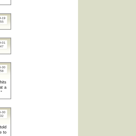
9-19
:55
9-01
:47
6-30
:58
hits
at a
private Washington hotel rally just four nights earlier as he promoted the Knox event: "
6-30
:32
told
e to