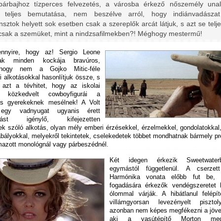
ypárbajhoz tízperces felvezetés, a városba érkező nőszemély una
k teljes bemutatása, nem beszélve arról, hogy indiánvadásza
nsztok helyett sok esetben csak a szereplők arcát látjuk, s azt se telj
csak a szemüket, mint a nindzsafilmekben?! Méghogy mestermű!
nnyire, hogy az! Sergio Leone
nak minden kockája bravúros,
 hogy nem a Gojko Mitic-féle
 alkotásokkal hasonlítjuk össze, s
ük azt a tévhitet, hogy az iskolai
k közkedvelt cowboyfigurái a
is gyerekeknek mesélnek! A Volt
 egy vadnyugat ugyanis érett
odást igénylő, kifejezetten
ek szóló alkotás, olyan mély emberi érzésekkel, érzelmekkel, gondolatokkal,
abályokkal, melyekről tekintetek, cselekedetek többet mondhatnak bármely p
azott monológnál vagy párbeszédnél.
Két idegen érkezik Sweetwate
egymástól függetlenül. A cserzet
Harmónika vonata előbb fut be,
fogadására érkezők vendégszeretet h
ólommal várják. A hibátlanul felépít
villámgyorsan levezényelt pisztoly
azonban nem képes megfékezni a jöve
aki a vasútépítő Morton megb