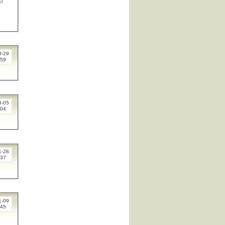
9-29
:59
8-05
:04
1-28
:37
1-09
:45