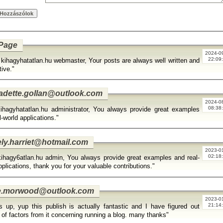
 Page
2024-0
22:09
 kihagyhatatlan.hu webmaster, Your posts are always well written and
tive."
adette.gollan@outlook.com
2024-0
08:38
ihagyhatatlan.hu administrator, You always provide great examples
l-world applications."
ely.harriet@hotmail.com
2023-0
02:18
kihagy6atlan.hu admin, You always provide great examples and real-
pplications, thank you for your valuable contributions."
ie.morwood@outlook.com
2023-0
21:14
 up, yup this publish is actually fantastic and I have figured out
of factors from it concerning running a blog. many thanks"