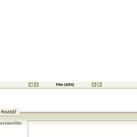
Film (4/54)
 hozzá!
ozzászólás: