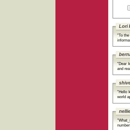
Lori
"To the
informa
bern
"Dear k
and rea
shiv
"Hello 
world a
nell
"What_s
number 