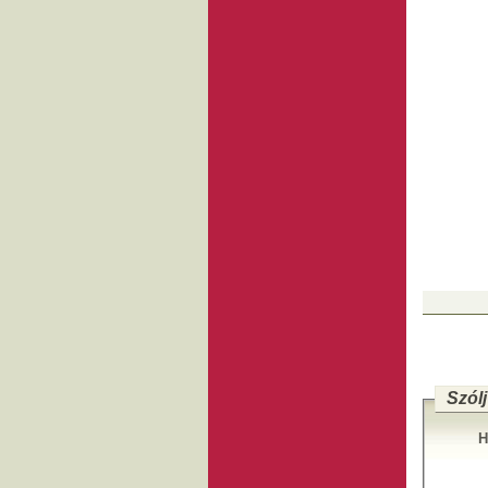
Szólj
H