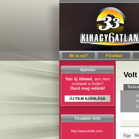
Mi is ez?
Főoldal
Ajánlás
Volt
Van új ötleted
, ami nem
szerepel a listán?
Szára
Oszd meg velünk!
H
ÚJ FILM AJÁNLÁSA
P
S
További infó
http://www.imdb.com..
Egy fi