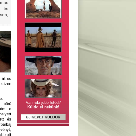
lmas
t és
esen,
 írt és
recízen
rbe –
Van róla jobb fotód?
t bőrű
Küldd el nekünk!
 ám a
elyett
ÚJ KÉPET KÜLDÖK
ett és
párbaj
vényt,
ízott