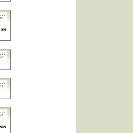
1-09
:00
y me
1-09
:44
1-09
:17
1-09
:43
hese