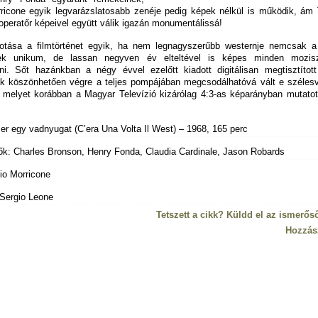
ricone egyik legvarázslatosabb zenéje pedig képek nélkül is működik, ám 
i operatőr képeivel együtt válik igazán monumentálissá!
otása a filmtörténet egyik, ha nem legnagyszerűbb westernje nemcsak a
nek unikum, de lassan negyven év elteltével is képes minden mozisz
lni. Sőt hazánkban a négy évvel ezelőtt kiadott digitálisan megtisztítot
ak köszönhetően végre a teljes pompájában megcsodálhatóvá vált e széles
melyet korábban a Magyar Televízió kizárólag 4:3-as képarányban mutatot
er egy vadnyugat (C’era Una Volta Il West) – 1968, 165 perc
ők: Charles Bronson, Henry Fonda, Claudia Cardinale, Jason Robards
io Morricone
Sergio Leone
Tetszett a cikk? Küldd el az ismerős
Hozzás