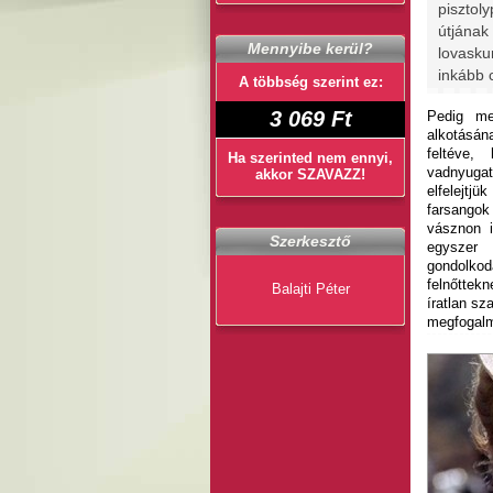
pisztol
útjána
Mennyibe kerül?
lovasku
inkább 
A többség szerint ez:
3 069 Ft
Pedig me
alkotásá
feltéve,
Ha szerinted nem ennyi,
vadnyugati
akkor SZAVAZZ!
elfelejtj
farsango
vásznon 
Szerkesztő
egyszer
gondolk
felnőttekn
Balajti Péter
íratlan sz
megfogalm