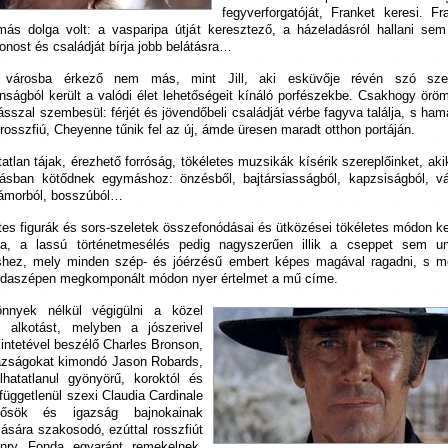
fegyverforgatóját, Franket keresi. F
ás dolga volt: a vasparipa útját keresztező, a házeladásról hallani sem
donost és családját bírja jobb belátásra…
városba érkező nem más, mint Jill, aki esküvője révén szó sze
anságból került a valódi élet lehetőségeit kínáló porfészekbe. Csakhogy ör
ásszal szembesül: férjét és jövendőbeli családját vérbe fagyva találja, s ha
rosszfiú, Cheyenne tűnik fel az új, ámde üresen maradt otthon portáján.
atlan tájak, érezhető forróság, tökéletes muzsikák kísérik szereplőinket, ak
lásban kötődnek egymáshoz: önzésből, bajtársiasságból, kapzsiságból, vá
ámorból, bosszúból…
tes figurák és sors-szeletek összefonódásai és ütközései tökéletes módon k
ra, a lassú történetmesélés pedig nagyszerűen illik a cseppet sem u
shez, mely minden szép- és jóérzésű embert képes magával ragadni, s m
daszépen megkomponált módon nyer értelmet a mű címe.
nnyek nélkül végigülni a közel
 alkotást, melyben a jószerivel
intetével beszélő Charles Bronson,
azságokat kimondó Jason Robards,
llhatatlanul gyönyörű, koroktól és
 függetlenül szexi Claudia Cardinale
sök és igazság bajnokainak
ására szakosodó, ezúttal rosszfiút
enry Fonda egyaránt remekelnek,