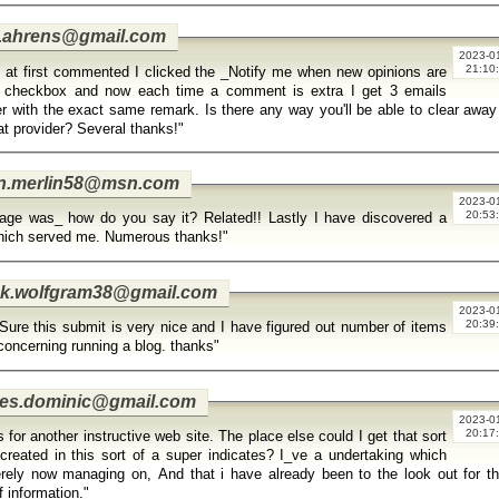
.ahrens@gmail.com
2023-0
21:10
 at first commented I clicked the _Notify me when new opinions are
 checkbox and now each time a comment is extra I get 3 emails
r with the exact same remark. Is there any way you'll be able to clear awa
at provider? Several thanks!"
.merlin58@msn.com
2023-0
20:53
age was_ how do you say it? Related!! Lastly I have discovered a
hich served me. Numerous thanks!"
ck.wolfgram38@gmail.com
2023-0
20:39
 Sure this submit is very nice and I have figured out number of items
 concerning running a blog. thanks"
es.dominic@gmail.com
2023-0
20:17
et that sort
 created in this sort of a super indicates? I_ve a undertaking which
ely now managing on, And that i have already been to the look out for t
f information."