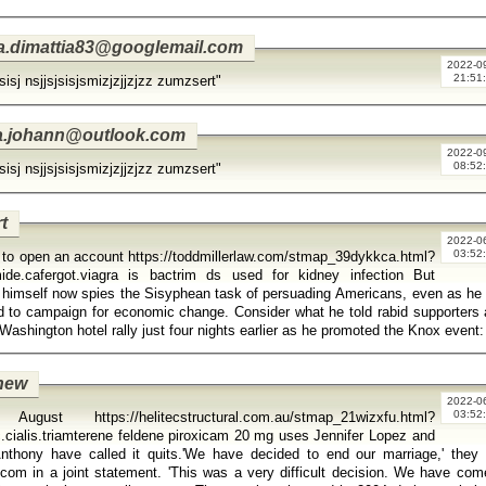
a.dimattia83@googlemail.com
2022-0
21:51
sisj nsjjsjsisjsmizjzjjzjzz zumzsert"
a.johann@outlook.com
2022-0
08:52
sisj nsjjsjsisjsmizjzjjzjzz zumzsert"
t
2022-0
03:52
ke to open an account https://toddmillerlaw.com/stmap_39dykkca.html?
ide.cafergot.viagra is bactrim ds used for kidney infection But
imself now spies the Sisyphean task of persuading Americans, even as he 
d to campaign for economic change. Consider what he told rabid supporters 
hew
2022-0
03:52
 August https://helitecstructural.com.au/stmap_21wizxfu.html?
cialis.triamterene feldene piroxicam 20 mg uses Jennifer Lopez and
thony have called it quits.'We have decided to end our marriage,' they 
com in a joint statement. 'This was a very difficult decision. We have com