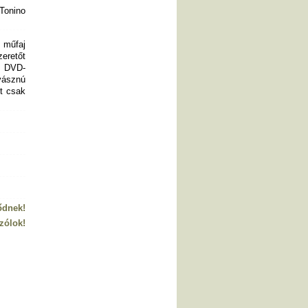
Tonino
 műfaj
eretőt
t DVD-
vásznú
t csak
ődnek!
zólok!