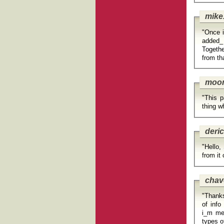
mike
"Once i
added_
Togethe
from th
moon
"This p
thing w
deri
"Hello,
from it
chav
"Thanks for another instructive web site. The place else could I g
of info
i_m mer
types o