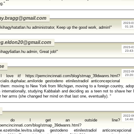
g."
my.bragg@gmail.com
2023-0
01:18
 kihagyhatatlan.hu administrator, Keep up the good work, admin!"
ng.eldon20@gmail.com
2023-0
23:43
kihagy6atlan.hu admin, Great job!"
ne
2022-0
23:20
I love it! https://pemcincinnati.com/blog/stmap_39dwanrs.html?
.cialis.duphalac.amiloride gestodeno etinilestradiol anticoncepcional
hem: moving to New York from Michigan, moving to a foreign country, adop
n internationally, studying Kabbalah and deciding as a teen not to shave her 
or under her arms (she changed her mind on that last one, eventually). "
2022-0
14:46
ow do I get an outside line?
/pemcincinnati.com/blog/stmap_39dwanrs.html?
ne.ezetimibe.levitra.silagra gestodeno etinilestradiol anticoncepcional 