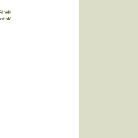
ődnek!
zólok!