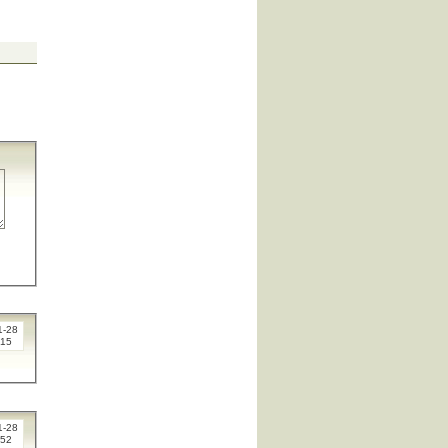
1-28
:15
1-28
:52