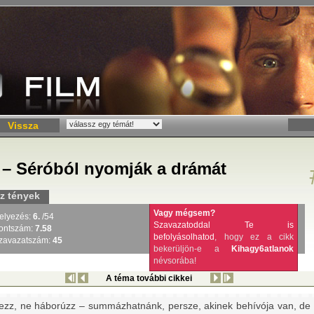
Vissza
 – Séróból nyomják a drámát
z tények
Vagy mégsem?
elyezés:
6.
/54
Szavazatoddal Te is
ontszám:
7.58
befolyásolhatod
, hogy ez a cikk
zavazatszám:
45
bekerüljön-e a
Kihagy6atlanok
névsorába!
A téma további cikkei
ezz, ne háborúzz – summázhatnánk, persze, akinek behívója van, de 