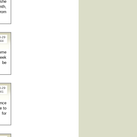
 she
nth,
from
6-29
:44
come
seek
l be
6-29
:41
e to
 for