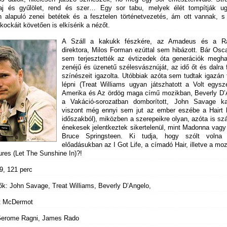
 faj és gyűlölet, rend és szer… Egy sor tabu, melyek élét tompítják u
n alapuló zenei betétek és a fesztelen történetvezetés, ám ott vannak, s 
kockáit követően is elkísérik a nézőt.
A Száll a kakukk fészkére, az Amadeus és a R
direktora, Milos Forman ezúttal sem hibázott. Bár Osca
sem terjesztették az évtizedek óta generációk megha
zenéjű és üzenetű szélesvásznúját, az idő őt és dalra
színészeit igazolta. Utóbbiak azóta sem tudtak igazán 
lépni (Treat Williams ugyan játszhatott a Volt egysz
Amerika és Az ördög maga című mozikban, Beverly D’
a Vakáció-sorozatban domborított, John Savage k
viszont még ennyi sem jut az ember eszébe a Hairt 
időszakból), miközben a szerepeikre olyan, azóta is sz
énekesek jelentkeztek sikertelenül, mint Madonna vag
Bruce Springsteen. Ki tudja, hogy szólt voln
előadásukban az I Got Life, a címadó Hair, illetve a moz
ures (Let The Sunshine In)?!
9, 121 perc
ők: John Savage, Treat Williams, Beverly D’Angelo,
t McDermot
Gerome Ragni, James Rado