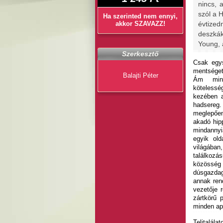
nincs, 
szól a 
Ha szerinted nem ennyi,
akkor SZAVAZZ!
évtized
deszká
Young, 
Szerkesztő
Csak egys
mentséget
Balajti Péter
Ám min
köteless
kezében a
hadsereg
meglepően
akadó hipp
mindanny
egyik old
világá
találkozá
közösség 
dúsgazdag 
annak ren
vezetője r
zártkörű 
minden apr
Telitalál