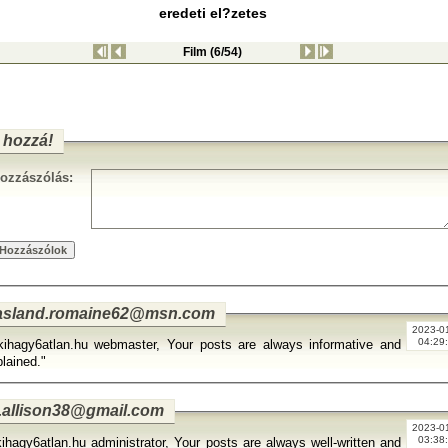
eredeti el?zetes
Film (6/54)
 hozzá!
ozzászólás:
sland.romaine62@msn.com
2023-0
04:29
kihagy6atlan.hu webmaster, Your posts are always informative and
plained."
.allison38@gmail.com
2023-0
03:38
kihagy6atlan.hu administrator, Your posts are always well-written and