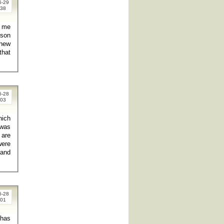
6-29
:38
ison
thew
that
6-28
:03
hich
 was
 are
were
 and
6-28
:01
 has