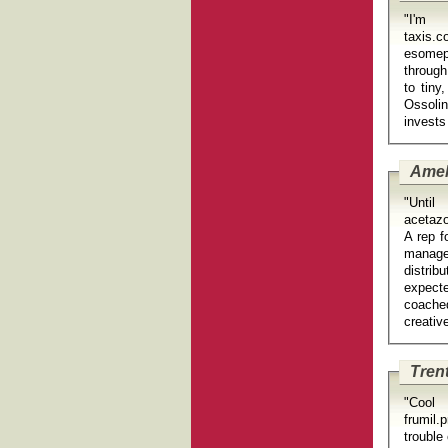
"I'm 
taxis.c
esomeprazole nexi
through
to tin
Ossoli
Amel
"Until
acetazo
A rep f
manage
distri
expecte
coached
Tren
"Cool 
frumil.pri
trouble