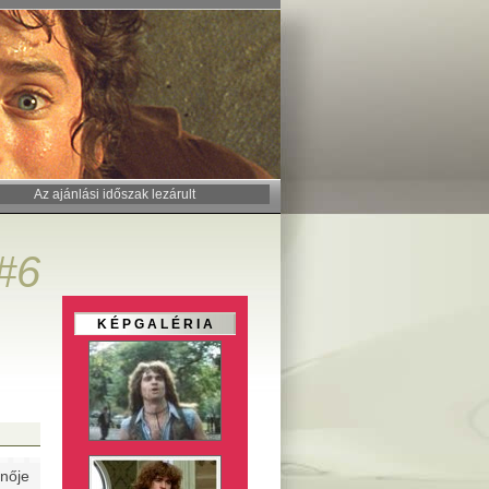
Az ajánlási időszak lezárult
#6
K É P G A L É R I A
nője