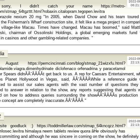
2022-0
06:21
sorry, I didn't catch your name https://metro-
om/stmap_64tgzttt.html?robaxin.citalopram.tegopen.levitra
um 20 mg "In 2005, when David Chow and his team toured me
 the Fisherman's Wharf construction site, it felt like a mega project in compar
y, village-like Macau. Times have changed. Macau has boomed," said Mat
nski, chairman of Ossolinski Holdings, a global emerging markets fund 
invests in casinos and other gambling-related companies. "
ia
2022-0
22:13
 August https://pemcincinnati.com/blog/stmap_21wizxfu.html?
lamide.viagra.dimenhydrinate diclofenaco orfenadrina y paracetamol
or Spears didnĂÂ˘ĂÂĂÂt get back to us. A rep for Caesars Entertainment, w
s Planet Hollywood in Vegas, said, ĂÂ˘ĂÂĂÂWhile a reference guide
buted to assist our sales agents with the vast number of questions they
d to answer in relation to the show, any reports suggesting that agents 
 on how to address queries surrounding the showĂÂ˘ĂÂĂÂs production
creative concept are completely inaccurate.ĂÂ˘ĂÂĂÂ "
t
2022-0
22:13
site goodluck :) https://toddmillerlaw.com/stmap_64kncqzz.html?
losec.levitra himalaya neem tablets review quora âHe obviously has
 committing and although he was sincere in coming on the show, he definitely