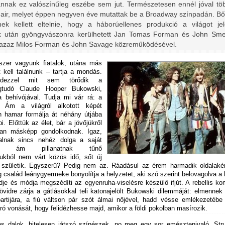
annak ez valószínűleg eszébe sem jut. Természetesen ennél jóval tö
Hair, melyet éppen negyven éve mutattak be a Broadway színpadán. B
nek kellett eltelnie, hogy a háborúellenes produkció a világot jel
k után gyöngyvászonra kerülhetett Jan Tomas Forman és John Smea
azaz Milos Forman és John Savage közreműködésével.
zer vagyunk fiatalok, utána más
 kell találnunk – tartja a mondás.
dezzel mit sem törődik a
égtudó Claude Hooper Bukowski,
 behívójával. Tudja mi vár rá: a
. Ám a világról alkotott képét
 hamar formálja át néhány útjába
i. Előttük az élet, bár a jövőjükről
ian másképp gondolkodnak. Igaz,
alnak sincs nehéz dolga a saját
ban, ám pillanatnak tűnő
sukból nem várt közös idő, sőt új
születik. Egyszerű? Pedig nem az. Ráadásul az érem harmadik oldalaké
család leánygyermeke bonyolítja a helyzetet, aki szó szerint belovagolva a
dje és módja megszédíti az egyenruha-viselésre készülő ifjút. A rebellis k
övidre zárja a gátlásokkal teli katonajelölt Bukowski dilemmáját: elmennek
partijára, a fiú váltson pár szót álmai nőjével, hadd vésse emlékezetébe
ó vonását, hogy felidézhesse majd, amikor a földi pokolban masírozik.
atos dalok, hitelesen játszó színészek, no meg egy sor emésztenivaló. Str