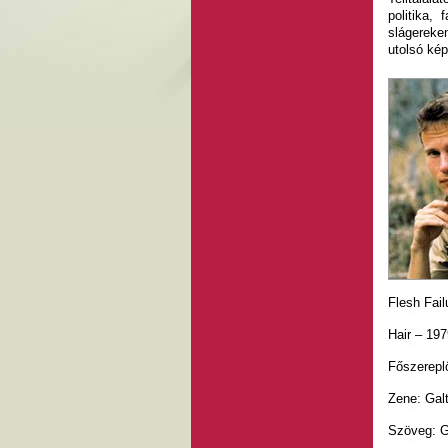
politika,
slágereke
utolsó kép
Flesh Fail
Hair – 197
Főszerepl
Zene: Gal
Szöveg: 