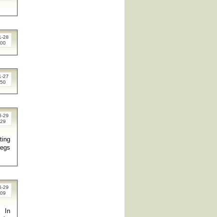
1-28
:00
1-27
:50
6-29
:29
ting
legs
6-29
:09
In