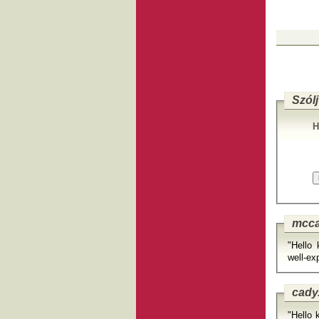
Szólj
H
mcca
"Hello 
well-ex
cady
"Hello 