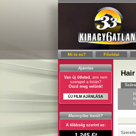
Mi is ez?
Főoldal
Ajánlás
Hair
Van új ötleted
, ami nem
szerepel a listán?
Szára
Oszd meg velünk!
H
ÚJ FILM AJÁNLÁSA
P
S
Mennyibe kerül?
A többség szerint ez:
Szeretk
1 245 Ft