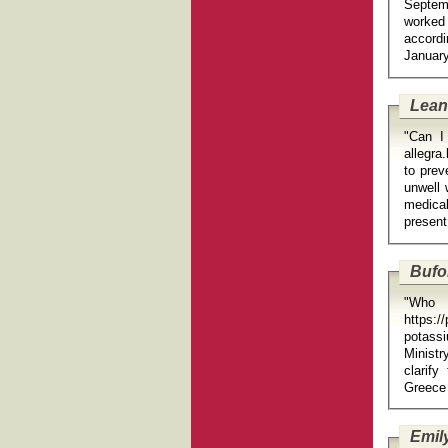
Septemb
worked
accord
Lean
"Can I
allegra.le
to prev
unwell
medical
Bufo
"W
https:/
potassi
Ministr
clarify
Emil