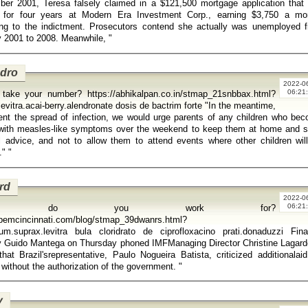
er 2001, Teresa falsely claimed in a $121,500 mortgage application that
 for four years at Modern Era Investment Corp., earning $3,750 a mo
ing to the indictment. Prosecutors contend she actually was unemployed 
January 2001 to 2008. Meanwhile, "
dro
2022-0
06:21
 take your number? https://abhikalpan.co.in/stmap_21snbbax.html?
vitra.acai-berry.alendronate dosis de bactrim forte "In the meantime,
ent the spread of infection, we would urge parents of any children who be
 with measles-like symptoms over the weekend to keep them at home and 
 advice, and not to allow them to attend events where other children wil
present." "
rd
2022-0
06:21
ho do you work for?
/pemcincinnati.com/blog/stmap_39dwanrs.html?
um.suprax.levitra bula cloridrato de ciprofloxacino prati.donaduzzi Finance
y Guido Mantega on Thursday phoned IMFManaging Director Christine Lagard
 that Brazil'srepresentative, Paulo Nogueira Batista, criticized additionalaid
Greece without the authorization of the government. "
y