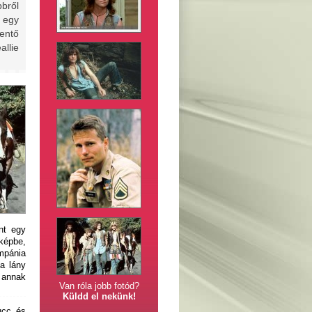
bbről
ő egy
entő
llie
nt egy
 képbe,
ompánia
 a lány
 annak
Van róla jobb fotód?
Küldd el nekünk!
ucc és