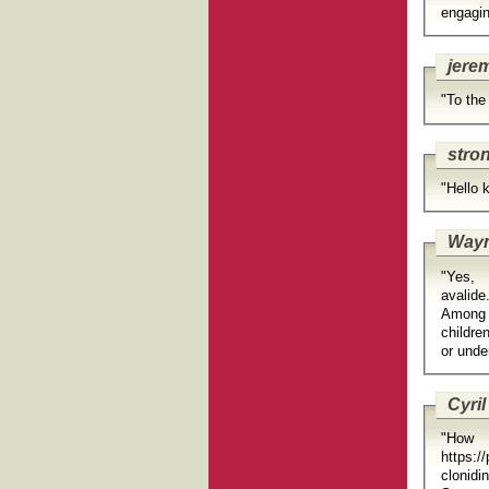
engagin
jere
"To the
stro
"Hello 
Way
"Yes, 
avalide
Among t
childre
Cyril
"H
https:/
clonidi