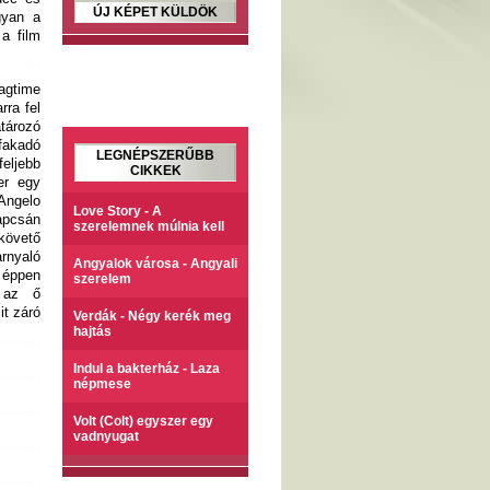
ÚJ KÉPET KÜLDÖK
gyan a
a film
agtime
rra fel
tározó
 fakadó
LEGNÉPSZERŰBB
feljebb
CIKKEK
er egy
Angelo
Love Story - A
apcsán
szerelemnek múlnia kell
követő
árnyaló
Angyalok városa - Angyali
y éppen
szerelem
a az ő
it záró
Verdák - Négy kerék meg
hajtás
Indul a bakterház - Laza
népmese
Volt (Colt) egyszer egy
vadnyugat