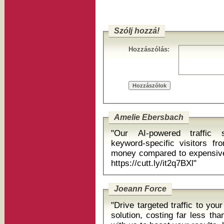
Szólj hozzá!
Hozzászólás:
Amelie Ebersbach
"Our AI-powered traffic s
keyword-specific visitors fr
money compared to expensive 
https://cutt.ly/it2q7BXl"
Joeann Force
"Drive targeted traffic to yo
solution, costing far less th