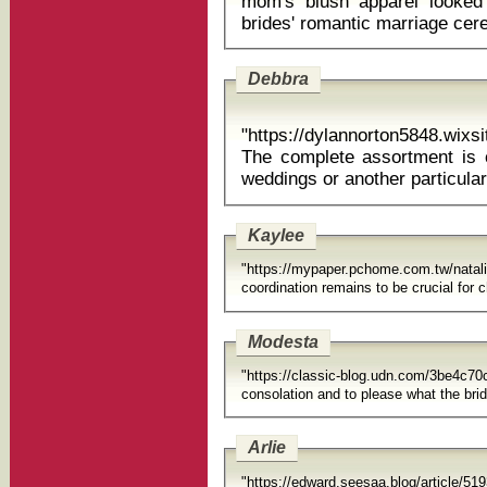
mom's blush apparel looked 
brides' romantic marriage cer
Debbra
"https://dylannorton5848.wixs
The complete assortment is cr
weddings or another parti
Kaylee
"https://mypaper.pchome.com.tw/natal
Modesta
"https://classic-blog.udn.com/3be4
consolation and to please what the brid
Arlie
"https://edward.seesaa.blog/article/