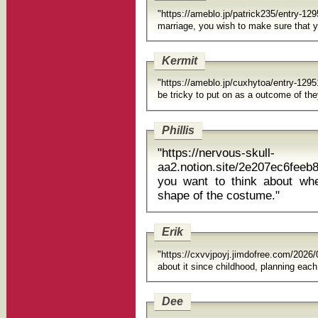
"https://ameblo.jp/patrick235/entry-
marriage, 
Kermit
"https://ameblo.jp/cuxhytoa/entry-12
be tricky to put on as a outcome of they
Phillis
"https://nervous-skull-
aa2.notion.site/2e207ec6fee
you want to think about whe
shape of the costume."
Erik
"https://cxvvjpoyj.jimdofree.com/20
about it since childhood, planning each.
Dee