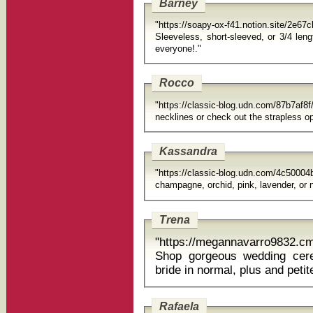
Barney
"https://soapy-ox-f41.notion.site/2e
Sleeveless, short-sleeved, or 3/4 length,
everyone!."
Rocco
"https://classic-blog.udn.com/87
necklines or check out the strapless op
Kassandra
"https://classic-blog.udn.com/4c5000
champagne, orchid, pink, lavender, or 
Trena
"https://megannavarro9832.c
Shop gorgeous wedding cere
bride in normal, plus and petit
Rafaela