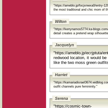
"https://ameblo.jp/focjxnwxa0/entry-
the
Wilton
"https://kerrynamos5774.ka-blogs.c
Jacquelyn
"https://ameblo.jp/ecrjptuta/
redwood location, it would be nice to wear something 
like the two moss green outfits
Harriet
"https://kamariadisrael3674.widblog.c
outfit channels pure femininity."
Serena
"https://cosmic-town-