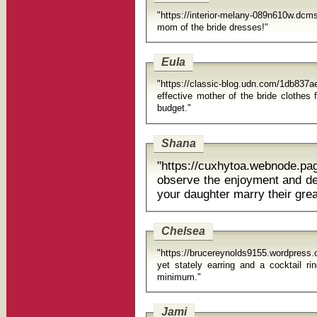
"https://interior-melany-089n610w.dcms.
mom of the bride dresses!"
Eula
"https://classic-blog.udn.com/1db83
effective mother of the bride clothes
budget."
Shana
"https://cuxhytoa.webnode.
observe the enjoyment and deli
your daughter marry their grea
Chelsea
"https://brucereynolds9155.wordpress
yet stately earring and a cocktail ri
minimum."
Jami