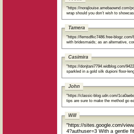
"https://norajlouise.amebaownd.com/
wrap should you don’t wish to showcas
Tamera
"https://fernsdfkc7486.free-blogz.co
with bridesmaids; as an alternative, 
Casimira
"https://donjtani7794.widblog.com
sparkled in a gold silk dupioni floor-len
John
"https://classic-blog.udn.com/1ca0a
tips are sure to make the method go eas
Will
"https://sites.google.com/vie
4?authuser=3 With a gentle fit on the 