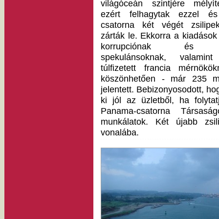
világóceán szintjére mélyíte
ezért felhagytak ezzel é
csatorna két végét zsilipek
zárták le. Ekkorra a kiadások
korrupciónak és
spekulánsoknak, valamin
túlfizetett francia mérnökök
köszönhetően - már 235 mil
jelentett. Bebizonyosodott, ho
ki jól az üzletből, ha folyt
Panama-csatorna Társasá
munkálatok. Két újabb zsil
vonalába.