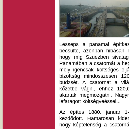
Lesseps a panamai építkezé
becsülte, azonban hibásan k
hogy míg Szuezben sivatagi
Panamában a csatornát a heg
mely igencsak költséges elj
bizottság mindösszesen 120
büdzsét. A csatornát a vilá
kőzetbe vágni, ehhez 120,
akartak megmozgatni. Nagyra
lefaragott költségveéssel...
Az építés 1880. január 1-
kezdődött. Hamarosan kiderü
hogy képtelenség a csatorná