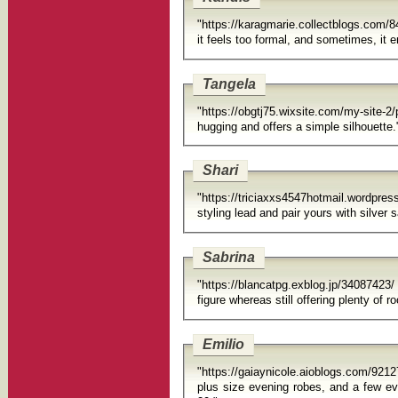
"https://karagmarie.collectblogs.com/840
it 
Tangela
"https://obgtj75.wixsite.com/my-sit
hugging and offers a simple silhouette.
Shari
"https://triciaxxs4547hotmail.wordp
Sabrina
"https://blancatpg.exblog.jp/340874
figure whereas still offering plenty of 
Emilio
"https://gaiaynicole.aioblogs.com/9212
plus size evening robes, and a few even with exte