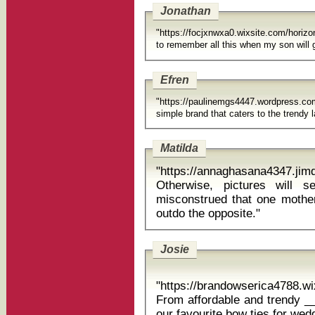
Jonathan
"https://focjxnwxa0.wixsite.com/horiz
to remember all this when my son will 
Efren
"https://paulinemgs4447.wordpress.com
simple brand that caters to the trendy l
Matilda
"https://annaghasana4347.jim
Otherwise, pictures will 
misconstrued that one mother is making an attempt to out
outdo the opposite."
Josie
"https://brandowserica4788.w
From affordable and trendy __
our favourite b