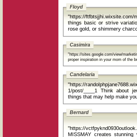
Floyd
"https://ftfbtsjjhi.wixsite.
things basic or strive variat
rose gold, or shimmery charco
Casimira
"https://sites.google.com/view/marketi
proper 
Candelaria
"https://randolphpjane7688.wi
1/post/____1 Think about j
Bernard
"https://vctfpyknd0930outloo
MISSMAY creates stunning v