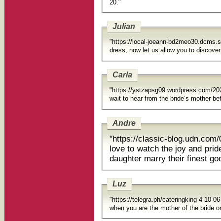
20."
Julian
"https://local-joeann-bd2meo30.dcms.s
dress, now let us allow you to disco
Carla
"https://ystzapsg09.wordpress.com/2
wait to hear from the bride’s 
Andre
"https://classic-blog.udn.c
love to watch the joy and pri
daughter marry their finest goo
Luz
"https://telegra.ph/cateringking-4-10-0
when you are the mo