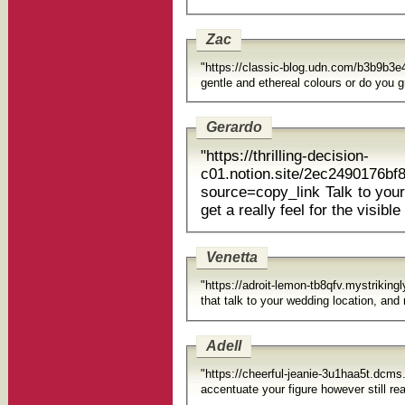
Zac
"https://classic-blog.udn.com/b3b9b3
gentle and ethereal colours or do you 
Gerardo
"https://thrilling-decision-
c01.notion.site/2ec2490176bf
source=copy_link Talk to your
get a really feel for the visible
Venetta
"https://adroit-lemon-tb8qfv.mystrikin
that talk to your wedding location, and 
Adell
"https://cheerful-jeanie-3u1haa5t.dcms
accentuate your figure however still real