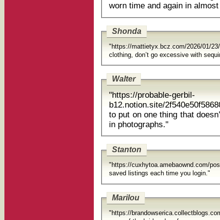
worn time and again in almost 
Shonda
"https://mattietyx.bcz.com/2026/01/23
clothing, don’t go excessive w
Walter
"https://probable-gerbil-
b12.notion.site/2f540e50f586
to put on one thing that doesn’t conflict with the the rest of the group
in photographs."
Stanton
"https://cuxhytoa.amebaownd.com/pos
saved listings each time you login."
Marilou
"https://brandowserica.collectblogs.