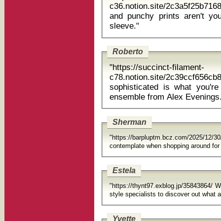
c36.notion.site/2c3a5f25b71
and punchy prints aren't you
sleeve."
Roberto
"https://succinct-filament-
c78.notion.site/2c39ccf656c
sophisticated is what you're
ensemble from Alex Evenings.
Sherman
"https://barpluptm.bcz.com/2025/12/30
contem
Estela
"https://thynt97.exblog.jp/35843864/
st
Yvette