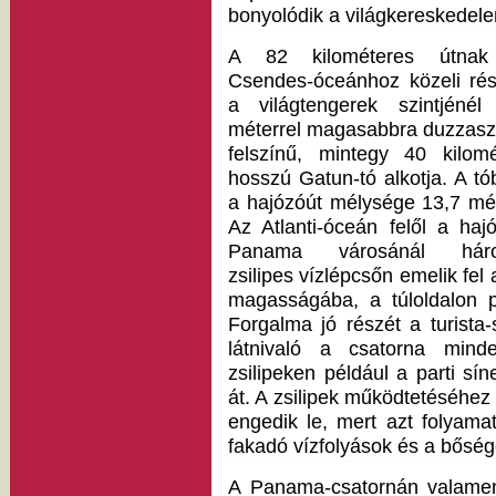
bonyolódik a világkereskedel
A 82 kilométeres útna
Csendes-óceánhoz közeli rés
a világtengerek szintjénél
méterrel magasabbra duzzaszt
felszínű, mintegy 40 kilomé
hosszú Gatun-tó alkotja. A tó
a hajózóút mélysége 13,7 mét
Az Atlanti-óceán felől a hajó
Panama városánál hár
zsilipes vízlépcsőn emelik fel 
magasságába, a túloldalon p
Forgalma jó részét a turista
látnivaló a csatorna mind
zsilipeken például a parti s
át. A zsilipek működtetéséhez
engedik le, mert azt folyamato
fakadó vízfolyások és a bősé
A Panama-csatornán valamen