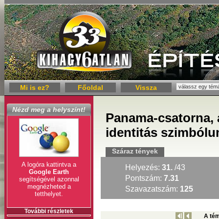
Mi is ez?
Főoldal
Vissza
Nézd meg a helyszínt!
Panama-csatorna, 
identitás szimból
Száraz tények
A logóra kattintva a
Helyezés:
31.
/43
Google Earth
Pontszám:
7.31
segítségével azonnal
megnézheted a
Szavazatszám:
125
tetthelyet.
További részletek
A tém