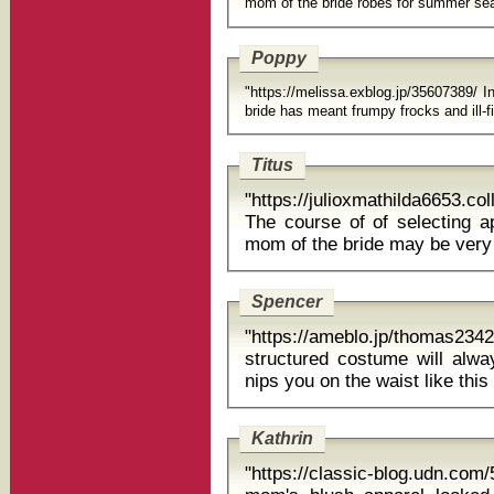
mom of the bride robes for summer se
Poppy
"https://melissa.exblog.jp/35607389/ 
Titus
"https://julioxmathilda6653.c
The course of of selecting 
mom of the bride may be very
Spencer
"https://ameblo.jp/thomas23
structured costume will alway
nips you on the waist lik
Kathrin
"https://classic-blog.udn.