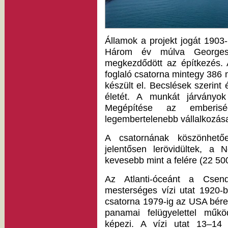
Államok a projekt jogát 1903-
Három év múlva Georges 
megkezdődött az építkezés. 
foglaló csatorna mintegy 386 m
készült el. Becslések szerint
életét. A munkát járványok
Megépítése az emberisé
legembertelenebb vállalkozásai
A csatornának köszönhető
jelentősen lerövidültek, a
kevesebb mint a felére (22 50
Az Atlanti-óceánt a Csen
mesterséges vízi utat 1920-b
csatorna 1979-ig az USA bérelt
panamai felügyelettel műk
képezi. A vízi utat 13–14 