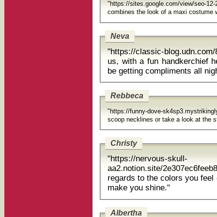
"https://sites.google.com/view/seo-
Neva
"https://classic-blog.udn.c
us, with a fun handkerchief h
be getting compli
Rebbeca
"https://funny-dove-sk4sp3.mystriki
scoop necklines or take a look at the s
Christy
"https://nervous-skull-
aa2.notion.site/2e307ec6f
regards to the colors you feel greatest
make you shine."
Albertha