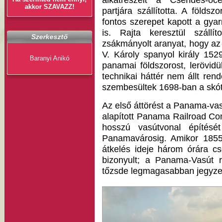
alkatrészeit a Csendes-óc
akkor SZAVAZZ!
partjára szállította. A földszo
fontos szerepet kapott a gya
is. Rajta keresztül szállí
Szerkesztő
zsákmányolt aranyat, hogy az a
V. Károly spanyol király 152
Baranyi Anikó
panamai földszorost, lerövidül
technikai háttér nem állt re
szembesültek 1698-ban a skót
Az első áttörést a Panama-va
alapított Panama Railroad C
hosszú vasútvonal építését
Panamavárosig. Amikor 1855-
átkelés ideje három órára c
bizonyult; a Panama-Vasút 
tőzsde legmagasabban jegyzett 