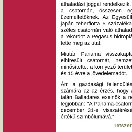
áthaladási joggal rendelkezik
a csatornán, összesen eg
üzemeltetőknek. Az Egyesült
japán teherflotta 5 százalék
széles csatornán való áthala
a rekordot a Pegasus hidroplá
tette meg az utat.
Miután Panama visszakapta
elhíresült csatornát, nemze
minősítette, a környező terüle
és 15 évre a jövedelemadót.
Ám a gazdasági fellendülé
számára az az érzés, hogy a
talán Balladares exelnök a n
legjobban: "A Panama-csator
december 31-ei visszatérésé
értékű szimbólumává.”
Tetszet