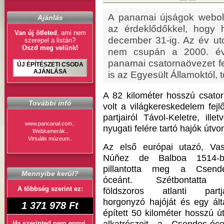
A panamai újságok webol
Ajánlás
az érdeklődőkkel, hogy
Van új ötleted
, ami nem
december 31-ig. Az év u
szerepel a listán?
Oszd meg velünk!
nem csupán a 2000. év 
panamai csatornaövezet fe
ÚJ ÉPÍTÉSZETI CSODA
AJÁNLÁSA
is az Egyesült Államoktól, 
A 82 kilométer hosszú csato
További infó
volt a világkereskedelem fej
partjairól Távol-Keletre, il
www.pancanal.com..
nyugati felére tartó hajók útvo
Webkamerák..
Virtuális múzeum..
Az első európai utazó, Va
Núñez de Balboa 1514-b
pillantotta meg a Csend
Mennyibe kerül?
óceánt. Szétbontatta
A többség szerint ez:
földszoros atlanti partj
horgonyzó hajóját és egy ált
1 371 978 Ft
épített 50 kilométer hosszú ú
Ha szerinted nem ennyi,