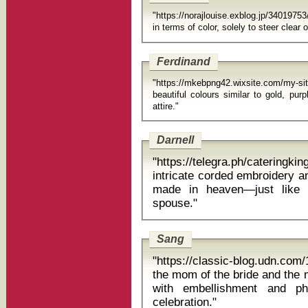
"https://norajlouise.exblog.jp/34019753
in ter
Ferdinand
"https://mkebpng42.wixsite.com/my-si
beautiful colours similar to gold, purple, and blue and mother of the bride
attire."
Darnell
"https://telegra.ph/catering
intricate corded embroidery a
made in heaven—just like your daughter and their soon-to-be
spouse."
Sang
"https://classic-blog.udn.
the mom of the bride and the 
with embellishment and ph
celebration."