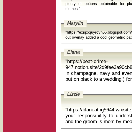
plenty of options obtainable for pl
clothes."
Marylin
"https://exrijxcjuyrcvh56.blogspot.co
out overlay added a cool geometric patt
Elana
"https://peat-crime-
947.notion.site/2d9fee3a90cb
in champagne, navy and even b
put on black to a wedding!) for
Lizzie
"https://blancatpg5644.wixsi
your responsibility to understand what she desi
and the groom_s mom by means