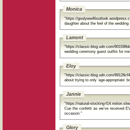
Monica
"https://goulyww46outlook.wordpres
Lamont
"https://classic-blog.udn.com/801598d
Eloy
"https://classic-blog.udn.com/89128c
about trying to only ‘age-appropriate’ b
Jannie
"https://natural-stocking-f14.notion.
Cue the confetti as we’ve received EVER
occasion."
Glory