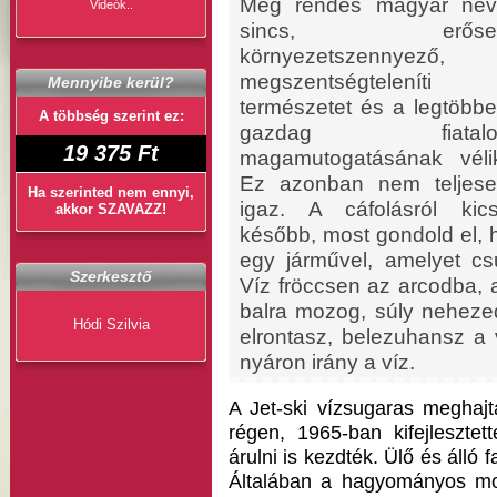
Még rendes magyar nev
Videók..
sincs, erőse
környezetszennyező,
megszentségteleníti 
Mennyibe kerül?
természetet és a legtöbb
A többség szerint ez:
gazdag fiatalo
19 375 Ft
magamutogatásának véli
Ez azonban nem teljes
Ha szerinted nem ennyi,
igaz. A cáfolásról kics
akkor SZAVAZZ!
később, most gondold el, 
egy járművel, amelyet cs
Szerkesztő
Víz fröccsen az arcodba, a
balra mozog, súly nehezed
Hódi Szilvia
elrontasz, belezuhansz a 
nyáron irány a víz.
A Jet-ski vízsugaras meghaj
régen, 1965-ban kifejleszte
árulni is kezdték. Ülő és álló fa
Általában a hagyományos mot