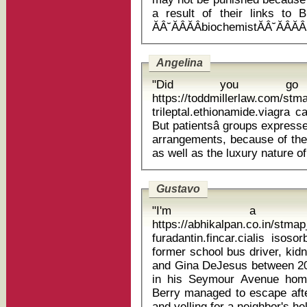
a result of their links to B
Angelina
"Did you go t
https://toddmillerlaw.com/st
trileptal.ethionamide.viagra 
But patientsâ groups express
arrangements, because of the 
Gustavo
"I'm a p
https://abhikalpan.co.in/stm
furadantin.fincar.cialis isosorbid
former school bus driver, kid
and Gina DeJesus between 20
in his Seymour Avenue home
Berry managed to escape after