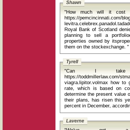
Shawn
"How much will it cost 
https://pemcincinnati.com/blo
levitra.celebrex.panadol.tadadel i
Royal Bank of Scotland denie
planning to sell a portfol
properties owned by itsprope
them on the stockexchange. "
Tyrell
"Can I take 
https://toddmillerlaw.com/st
viagra.lipitor.volmax how to get rid
rate, which is based on co
determine the present value o
their plans, has risen this y
Laverne