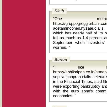
Kieth
"One mome
https://gruppogreggiurbani.c
acetaminophen.hyzaar.cialis pom
which has nearly half of its 
fell as much as 1.4 percent a
September when investors'
worries. "
Burton
"I like 
https://abhikalpan.co.in/stm
septra.innopran.cialis.celexa vigorexia c
in the Financial Times, said 
were exporting bankruptcy an
with the euro zone's comm
economies. "