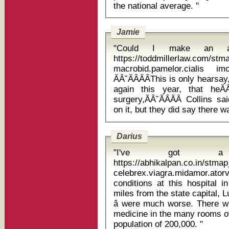
the national average. "
Jamie
"Could I make an a
https://toddmillerlaw.com/st
macrobid.pamelor.cialis
ĂÂ˘ĂÂĂÂThis is only hearsay
again this year, that heĂÂ
surgery,ĂÂ˘ĂÂĂÂ Collins sai
Darius
"I've got a 
https://abhikalpan.co.in/stm
celebrex.viagra.midamor.atorvastat
conditions at this hospital i
miles from the state capital, L
â were much worse. There wa
medicine in the many rooms of 
population of 200,000. "