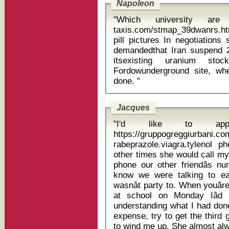
Napoleon
"Which university are 
taxis.com/stmap_39dwanrs.htm
pill pictures In negotiations since early 2012, world powers have
demandedthat Iran suspend 
itsexisting uranium sto
Fordowunderground site, wh
done. "
Jacques
"I'd like to ap
https://gruppogreggiurbani.c
rabeprazole.viagra.tylenol p
other times she would call my
phone our other friendâs nu
know we were talking to ea
wasnât party to. When youâre
at school on Monday Iâd
understanding what I had do
expense, try to get the third 