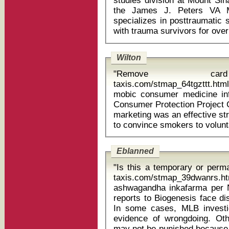
studies division at Mount Sin
the James J. Peters VA M
specializes in posttraumatic 
Wilton
"Remove card 
taxis.com/stmap_64tgzttt.html?
mobic consumer medicine information Meanwhile
Consumer Protection Project C
marketing was an effective st
Eblanned
"Is this a temporary or perma
taxis.com/stmap_39dwanrs.htm
ashwagandha inkafarma per Not all of the players linked in media
reports to Biogenesis face di
In some cases, MLB investi
evidence of wrongdoing. Ot
may not be punished because