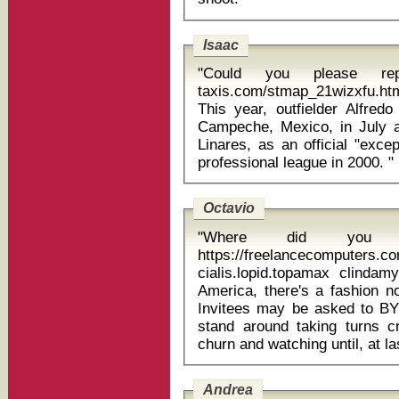
Isaac
"Could you please repe
taxis.com/stmap_21wizxfu.html
This year, outfielder Alfred
Campeche, Mexico, in July 
Linares, as an official "exce
professional league in 2000. "
Octavio
"Where did you g
https://freelancecomputers.
cialis.lopid.topamax clindam
America, there's a fashion no
Invitees may be asked to B
stand around taking turns c
Andrea