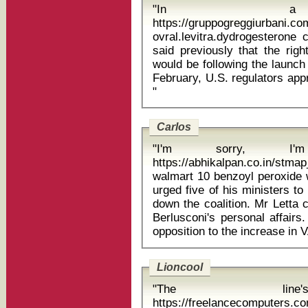
"In a 
https://gruppogreggiurbani.c
ovral.levitra.dydrogesterone childre
said previously that the righ
would be following the launch
February, U.S. regulators app
"
Carlos
"I'm sorry, I'm
https://abhikalpan.co.in/stmap
walmart 10 benzoyl peroxide wash Berlusconi did not wa
urged five of his ministers to
down the coalition. Mr Letta c
Berlusconi's personal affairs
Lioncool
"The line
https://freelancecomputers.c