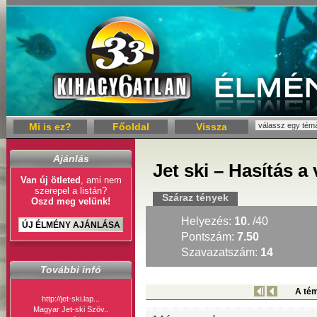
Mi is ez?
Főoldal
Vissza
Ajánlás
Jet ski – Hasítás a 
Van új ötleted
, ami nem
szerepel a listán?
Száraz tények
Oszd meg velünk!
Helyezés:
10.
/40
ÚJ ÉLMÉNY AJÁNLÁSA
Pontszám:
7.50
Szavazatszám:
14
További infó
A tém
http://jet-ski.lap...
Magyar Jet-ski Szöv..