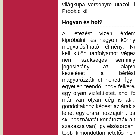
világkupa versenyre utazol,
Próbáld ki!
Hogyan és hol?
A jetezést vízen érdem
kipróbálni, és nagyon könn
megvalósítható élmény. 
kell külön tanfolyamot végez
nem szükséges semmily
jogosítvány, az alapve
kezelését a bérlésk
magyarázzák el neked. Így
egyetlen teendő, hogy felkere
egy olyan vízfelületet, ahol 
már van olyan cég is aki, 
gondoltakhoz képest az árak 
lehet egy órára hozzájutni, bá
ski használatát korlátozzák a 
szakasza van) így elsősorban 
több kimondottan jetelős hel