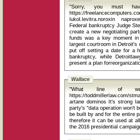
"Sorry, you must ha
https://freelancecomputers.c
lukol.levitra.noroxin napr
Federal bankruptcy Judge Stev
create a new negotiating par
funds was a key moment in 
largest courtroom in Detroit'
put off setting a date for a he
bankruptcy, while Detroitla
Wallace
"What line of w
https://toddmillerlaw.com/stm
artane dominos It's strong language, but he says it's because the
party's "data operation won't be
be built by and for the entire
therefore it can be used at all