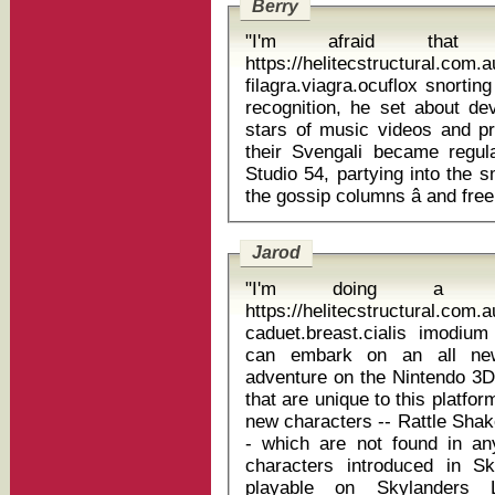
Berry
"I'm afraid that nu
https://helitecstructural.com
filagra.viagra.ocuflox snorting amoxicillin In or
recognition, he set about deve
stars of music videos and pr
their Svengali became regu
Studio 54, partying into the s
Jarod
"I'm doing a p
https://helitecstructural.com
caduet.breast.cialis imodium akut dosieru
can embark on an all ne
adventure on the Nintendo 3D
that are unique to this platfo
new characters -- Rattle Shak
- which are not found in an
characters introduced in 
playable on Skylanders 