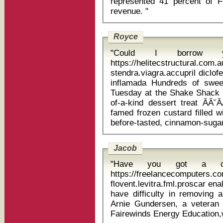
represented 41 percent of Fac
revenue. "
Royce
"Could I borrow y
https://helitecstructural.com.
stendra.viagra.accupril diclo
inflamada Hundreds of sweet lovers started lining up at 4 a.m.
Tuesday at the Shake Shack 
of-a-kind dessert treat ĂÂ˘ĂÂ
famed frozen custard filled w
Jacob
"Have you got a curr
https://freelancecomputers.c
flovent.levitra.fml.proscar enalapril hct 
have difficulty in removing a
Arnie Gundersen, a veteran 