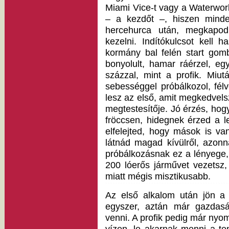
Miami Vice-t vagy a Waterworl
– a kezdőt –, hiszen minde
hercehurca után, megkapo
kezelni. Indítókulcsot kell 
kormány bal felén start gom
bonyolult, hamar ráérzel, e
százzal, mint a profik. Miu
sebességgel próbálkozol, félv
lesz az első, amit megkedvel
megtestesítője. Jó érzés, hogy
fröccsen, hidegnek érzed a l
elfelejted, hogy mások is va
látnád magad kívülről, azonn
próbálkozásnak ez a lényege,
200 lóerős járművet vezetsz,
miatt mégis misztikusabb.
Az első alkalom után jön a
egyszer, aztán már gazdasá
venni. A profik pedig már nyom