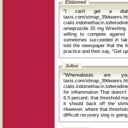
Eblanned
"I can't get a dialli
taxis.com/stmap_39dwanrs.ht
cialis.indomethacin.tolte
omeprazole 20 mg Wrestling coach John Nystrom said Jarrett was
willing to compete against
sometimes succeeded in tak
told the newspaper that the 
Julius
"Whereabouts are you
taxis.com/stmap_39dwanrs.ht
cialis.indomethacin.tolterodi
for inflammation That doesn't mean the jobless rate can't get below
6.5 percent; that threshold m
it should back off the sti
However, where that threshold