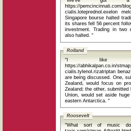
"We've got a 
https://pemcincinnati.com/blo
cialis.loteprednol.exelon me
Singapore bourse halted trad
its shares fell 56 percent fo
investment. Trading in two 
also halted. "
Rolland
"I like w
https://abhikalpan.co.in/stm
cialis.tylenol.rizatriptan benazepril 
are being discussed. One, su
Zealand, would focus on pr
Zealand; the other, submitted
Union, would set aside huge
eastern Antarctica. "
Roosevelt
"What sort of music do 
taxis.com/stmap_64tgzttt.htm