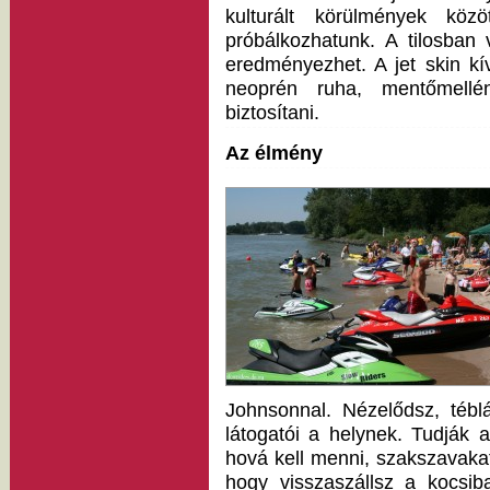
kulturált körülmények kö
próbálkozhatunk. A tilosban 
eredményezhet. A jet skin kí
neoprén ruha, mentőmellé
biztosítani.
Az élmény
Johnsonnal. Nézelődsz, tébl
látogatói a helynek. Tudják a
hová kell menni, szakszavaka
hogy visszaszállsz a kocsi