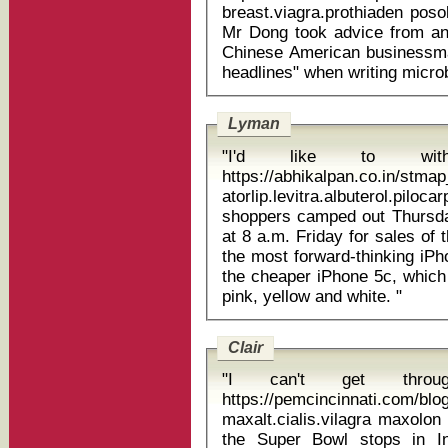
breast.viagra.prothiaden posologia dostinex 
Mr Dong took advice from ano
Chinese American businessma
Lyman
"I'd like to with
https://abhikalpan.co.in/stm
atorlip.levitra.albuterol.pilocarp
shoppers camped out Thursday
at 8 a.m. Friday for sales of
the most forward-thinking iP
the cheaper iPhone 5c, which 
pink, yellow and white. "
Clair
"I can't get thro
https://pemcincinnati.com/bl
maxalt.cialis.vilagra maxolon injection dose
the Super Bowl stops in In