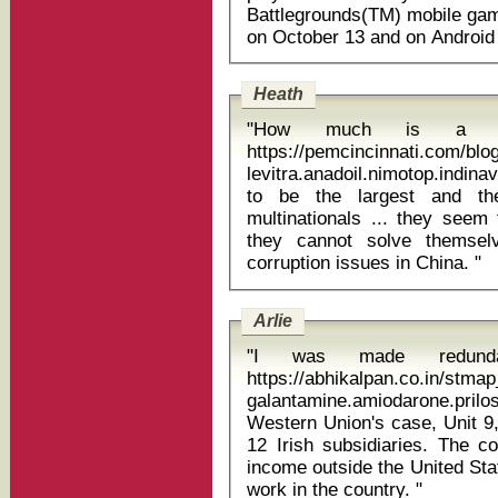
Battlegrounds(TM) mobile game
Heath
"How much is a Se
https://pemcincinnati.com/bl
levitra.anadoil.nimotop.indinavir iv
to be the largest and the
multinationals ... they seem
they cannot solve themsel
corruption issues in China. "
Arlie
"I was made redund
https://abhikalpan.co.in/stm
galantamine.amiodarone.pri
Western Union's case, Unit 9,
12 Irish subsidiaries. The 
income outside the United State
work in the country. "