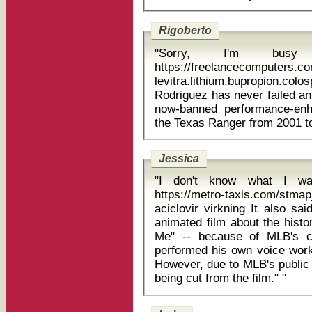
Rigoberto
"Sorry, I'm bus
https://freelancecomputers.c
levitra.lithium.bupropion.colospa
Rodriguez has never failed an
now-banned performance-enh
Jessica
"I don't know what I wan
https://metro-taxis.com/stmap
aciclovir virkning It also said his character was dropped from an
animated film about the histo
Me" -- because of MLB's c
performed his own voice work 
However, due to MLB's public 
being cut from the film." "