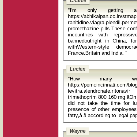
Charlie
"I'm only getting a
https://abhikalpan.co.in/stm
ranitidine.viagra.plendil
promethazine pills These conflicts, paradoxically, arise not so much
incountries with repress
bannedoutright in China, fo
withWestern-style democra
France,Britain and India. "
Lucien
"How many wo
https://pemcincinnati.com/bl
levitra.alendronate.ritona
trimethoprim 800 160 mg âOn one occasion when a fellow employee
did not take the time for lu
presence of other employees a
Wayne