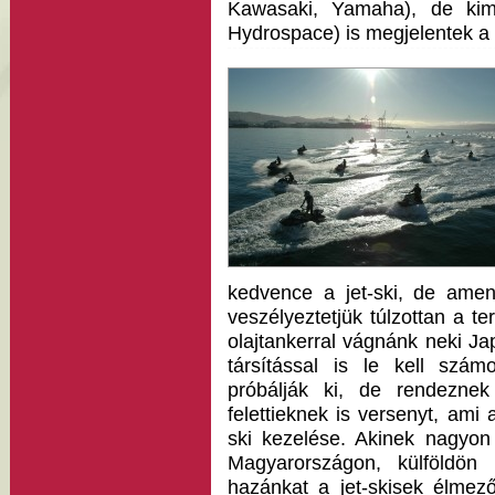
Kawasaki, Yamaha), de kimo
Hydrospace) is megjelentek a 
kedvence a jet-ski, de amen
veszélyeztetjük túlzottan a t
olajtankerral vágnánk neki J
társítással is le kell szám
próbálják ki, de rendezne
felettieknek is versenyt, ami 
ski kezelése. Akinek nagyon 
Magyarországon, külföldön 
hazánkat a jet-skisek élmező