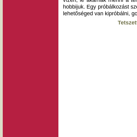
vízen, le akarnak menni a teng
hobbijuk. Egy próbálkozást s
lehetőséged van kipróbálni, go
Tetszet