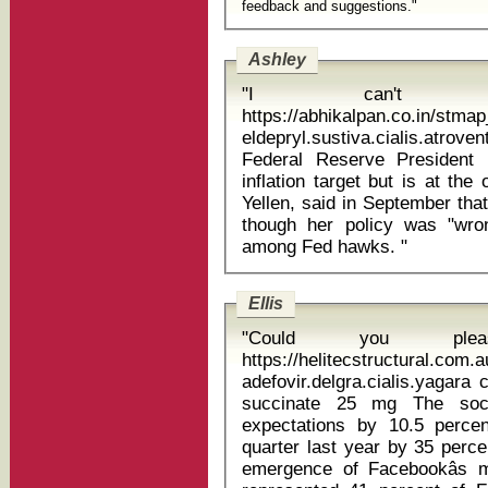
feedback and suggestions."
Ashley
"I can't st
https://abhikalpan.co.in/stm
eldepryl.sustiva.cialis.atrovent
Federal Reserve President
inflation target but is at th
Yellen, said in September tha
though her policy was "wr
among Fed hawks. "
Ellis
"Could you plea
https://helitecstructural.com.
adefovir.delgra.cialis.yagara
succinate 25 mg The social media behemoth beat revenue
expectations by 10.5 perc
quarter last year by 35 perce
emergence of Facebookâs mo