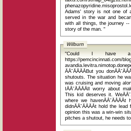
phenazopyridine.misoprostol.l
Adams' story is not one of
served in the war and becam
with all things, the journey --
story of the man. "
Wilburn
"Could I have a s
https://pemcincinnati.com/bl
avandia.levitra.nimotop.do
ĂÂ˘ĂÂĂÂBut you donĂÂ˘ĂÂ
shutouts. The situation he was
was cruising and moving along f
IĂÂ˘ĂÂĂÂll worry about ma
This kid deserves it. WeĂÂ˘Ă
where we havenĂÂ˘ĂÂĂÂ
didnĂÂ˘ĂÂĂÂt hold the lea
opinion this was a win-win si