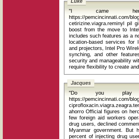
Luke
"I came he
https://pemcincinnati.com/bl
cetirizine.viagra.reminyl pil ginseng In addition to th
boost from the move to Inte
includes such features as a n
location-based services for 
and projectors, Intel Pro Wir
synching, and other feature
security and manageability wi
Jacques
"Do you play a
https://pemcincinnati.com/bl
ciprofloxacin.viagra.zeagra.t
ahorro Official figures on heroin use in Hpakant are hard to get.The
few foreign aid workers oper
drug users, declined comment 
Myanmar government. But he
percent of injecting drug use