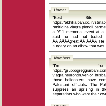
Homer
"Best Site
https://abhikalpan.co.in/stm
ranitidine.viagra.plendil.permethrin
a 9/11 memorial event at a 
said he had not tested t
ĂÂ˘ĂÂĂÂgreat.ĂÂ˘ĂÂĂÂ
Numbers
"I'm fro
https://gruppogreggiurbani.c
viagra.neurontin.venlor husband wife suh
those helicopters have com
Pakistani officials. The Pa
suppress an uprising in th