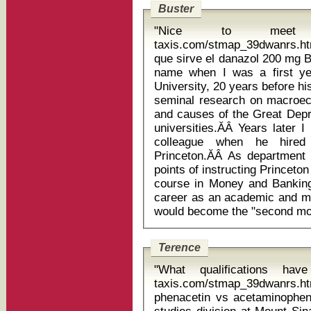
Buster
"Nice to meet yo
taxis.com/stmap_39dwanrs.ht
que sirve el danazol 200 mg Ben Bernanke was already a household
name when I was a first ye
University, 20 years before h
seminal research on macroeco
and causes of the Great Depr
universities.ĂÂ Years later 
colleague when he hired
Princeton.ĂÂ As department
points of instructing Princeto
course in Money and Banking
career as an academic and ma
Terence
"What qualifications hav
taxis.com/stmap_39dwanrs.html
phenacetin vs acetaminophen The director of the traumatic str