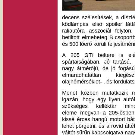
decens szélesítések, a díszl
ködlámpás első spoiler lá
raliautóra asszociál folyto
betiltott elmebeteg B-csoportba
és 500 lóerő körüli teljesítmén
A 205 GTi beltere is el
spártaiságában. Jó tartású,
nagy átmérőjű, de jó fogású 
elmaradhatatlan kiegé
olajhőmérséklet- , és fordulat
Menet közben mutatkozik 
igazán, hogy egy ilyen autó
szükséges kelléktár min
eleme megvan a 205-ösben
kissé érces hangú motort bát
lehet pörgetni, és a rövid átté
váltót sűrűn kapcsolgatva nag