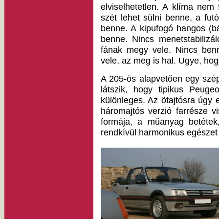
elviselhetetlen. A klíma nem 
szét lehet sülni benne, a fu
benne. A kipufogó hangos (bár
benne. Nincs menetstabilizá
fának megy vele. Nincs ben
vele, az meg is hal. Ugye, h
A 205-ös alapvetően egy szép,
látszik, hogy tipikus Peug
különleges. Az ötajtósra úgy 
háromajtós verzió farrésze vi
formája, a műanyag betétek,
rendkívül harmonikus egészet 