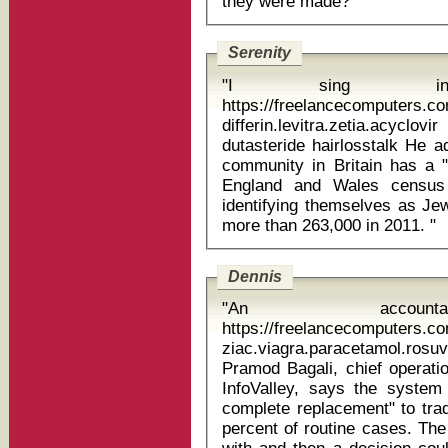
they were made? "
Serenity
"I sing i
https://freelancecomputers.c
differin.levitra.zetia.acyc
dutasteride hairlosstalk He added that he believed that the Jewish
community in Britain has a "b
England and Wales census 
identifying themselves as Jew
more than 263,000 in 2011. "
Dennis
"An accounta
https://freelancecomputers.
ziac.viagra.paracetamol.rosuv
Pramod Bagali, chief operati
InfoValley, says the syste
complete replacement" to trad
percent of routine cases. The 