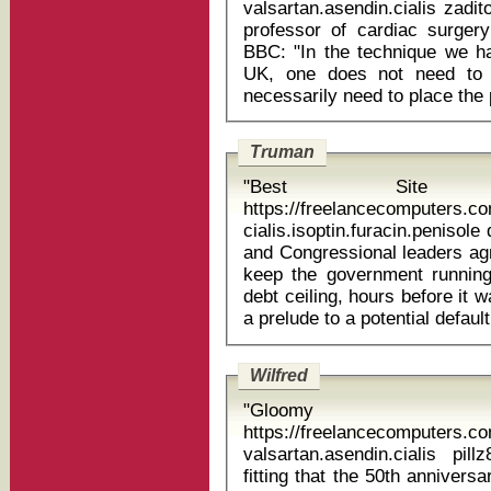
valsartan.asendin.cialis zaditor eye dro
professor of cardiac surgery
BBC: "In the technique we ha
UK, one does not need to 
Truman
"Best Site
https://freelancecomputers.
cialis.isoptin.furacin.penisole 
and Congressional leaders ag
keep the government running 
debt ceiling, hours before it w
Wilfred
"Gloom
https://freelancecomputers.c
valsartan.asendin.cialis pillz888.com
fitting that the 50th annivers