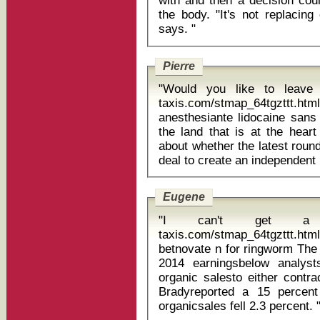
with and then a decision co
the body. "It's not replacin
says. "
Pierre
"Would you like to leave 
taxis.com/stmap_64tgzttt.ht
anesthesiante lidocaine sans ordonnance The 
the land that is at the heart
about whether the latest round
Eugene
"I can't get a sig
taxis.com/stmap_64tgzttt.html
betnovate n for ringworm The identification products maker forecast
2014 earningsbelow analyst
organic salesto either contrac
Bradyreported a 15 percent
organicsales fell 2.3 perc