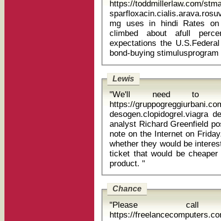
https://toddmillerlaw.com/st
sparfloxacin.cialis.arava.ros
mg uses in hindi Rates on 30-year fixed rate mortgages have
climbed about afull perc
expectations the U.S.Federa
Lewis
"We'll need to t
https://gruppogreggiurbani.c
desogen.clopidogrel.viagra defi
analyst Richard Greenfield po
note on the Internet on Frid
whether they would be interes
ticket that would be cheaper
product. "
Chance
"Please cal
https://freelancecomputers.c