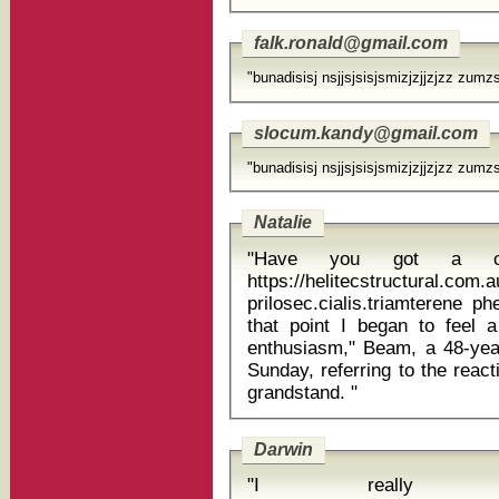
falk.ronald@gmail.com
"bunadisisj nsjjsjsisjsmizjzjjzjzz zumzs
slocum.kandy@gmail.com
"bunadisisj nsjjsjsisjsmizjzjjzjzz zumzs
Natalie
"Have you got a curr
https://helitecstructural.com
prilosec.cialis.triamterene phenyl
that point I began to feel a
enthusiasm," Beam, a 48-year
Sunday, referring to the reacti
grandstand. "
Darwin
"I really l