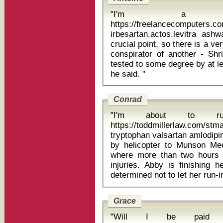
"I'm a p
https://freelancecomputers.
irbesartan.actos.levitra ashwagan
crucial point, so there is a 
conspirator of another - Sh
tested to some degree by at le
he said. "
Conrad
"I'm about to r
https://toddmillerlaw.com/stm
tryptophan valsartan amlodipine combi
by helicopter to Munson Med
where more than two hours 
injuries. Abby is finishing
Grace
"Will I be paid w