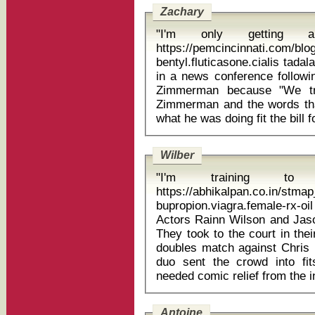
Zachary
"I'm only getting a
https://pemcincinnati.com/bl
bentyl.fluticasone.cialis tadalafil he
in a news conference followin
Zimmerman because "We tru
Zimmerman and the words tha
Wilber
"I'm training t
https://abhikalpan.co.in/stm
bupropion.viagra.female-rx
Actors Rainn Wilson and Jas
They took to the court in thei
doubles match against Chris
duo sent the crowd into fi
Antoine