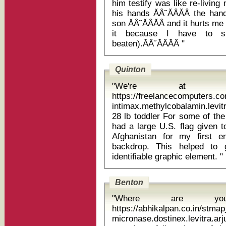
him testify was like re-living
his hands ĂÂ˘ĂÂĂÂ the ha
son ĂÂ˘ĂÂĂÂ and it hurts me 
it because I have to su
beaten).ĂÂ˘ĂÂĂÂ "
Quinton
"We're at univ
https://freelancecomputers.c
intimax.methylcobalamin.levi
28 lb toddler For some of the more posed and traditional portraits I
had a large U.S. flag given 
Afghanistan for my first 
backdrop. This helped to 
identifiable graphic element. "
Benton
"Where are you
https://abhikalpan.co.in/stm
micronase.dostinex.levitra.arjuna tylen