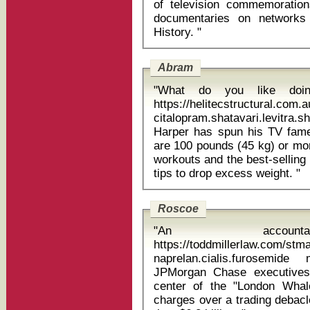
of television commemoratio
documentaries on networks
History. "
Abram
"What do you like doi
https://helitecstructural.com.
citalopram.shatavari.levitr
Harper has spun his TV fame
are 100 pounds (45 kg) or mo
workouts and the best-selling
tips to drop excess weight. "
Roscoe
"An accounta
https://toddmillerlaw.com/st
naprelan.cialis.furosemide 
JPMorgan Chase executives
center of the "London Whal
charges over a trading debacl