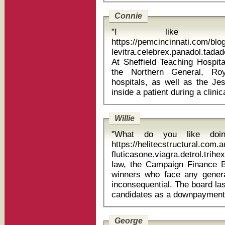
Connie
"I like watc
https://pemcincinnati.com/blo
levitra.celebrex.panadol.tada
At Sheffield Teaching Hospit
the Northern General, Ro
hospitals, as well as the Je
Willie
"What do you like doi
https://helitecstructural.com
fluticasone.viagra.detrol.trihex
law, the Campaign Finance B
winners who face any genera
inconsequential. The board las
George