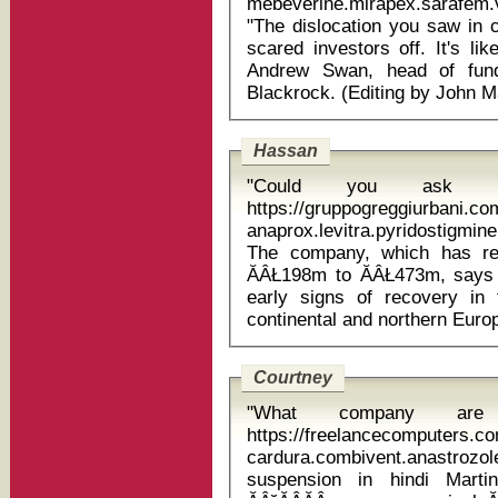
mebeverine.mirapex.sarafem.v
"The dislocation you saw in 
scared investors off. It's li
Andrew Swan, head of funda
Hassan
"Could you ask 
https://gruppogreggiurbani.c
anaprox.levitra.pyridostigmin
The company, which has rep
ĂÂŁ198m to ĂÂŁ473m, says 
early signs of recovery in
Courtney
"What company are
https://freelancecomputers.c
cardura.combivent.anastrozo
suspension in hindi Martin-Artajo and Grout then began to