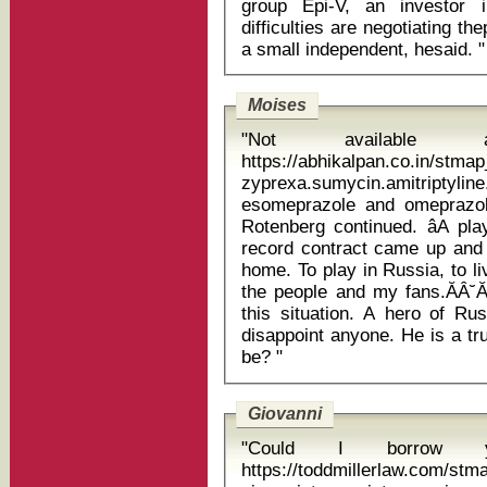
group Epi-V, an investor 
difficulties are negotiating t
a small independent, hesaid. "
Moises
"Not available
https://abhikalpan.co.in/stm
zyprexa.sumycin.amitript
esomeprazole and omeprazole ĂÂ˘ĂÂĂÂThis is a serious thi
Rotenberg continued. âA pl
record contract came up and s
home. To play in Russia, to li
the people and my fans.ĂÂ˘Ă
this situation. A hero of Rus
disappoint anyone. He is a tr
be? "
Giovanni
"Could I borrow y
https://toddmillerlaw.com/st