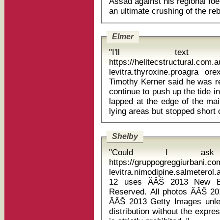
Assad against his regional foe
Elmer
"I'll text
https://helitecstructural.com.
levitra.thyroxine.proagra orexis capsules I
Timothy Kerner said he was re
continue to push up the tide 
lapped at the edge of the ma
Shelby
"Could I ask 
https://gruppogreggiurbani.c
levitra.nimodipine.salmeterol
12 uses ĂÂŠ 2013 New England Sports Network. All Rights
Reserved. All photos ĂÂŠ 2
ĂÂŠ 2013 Getty Images unle
distribution without the expr