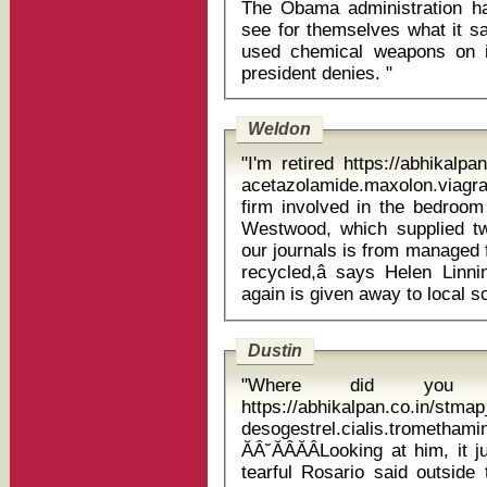
The Obama administration h
see for themselves what it s
used chemical weapons on i
president denies. "
Weldon
"I'm retired https://abhikalp
acetazolamide.maxolon.viagra c
firm involved in the bedroom
Westwood, which supplied tw
our journals is from managed 
recycled,â says Helen Linni
Dustin
"Where did you g
https://abhikalpan.co.in/stm
desogestrel.cialis.trometham
ĂÂ˘ĂÂĂÂLooking at him, it 
tearful Rosario said outside t