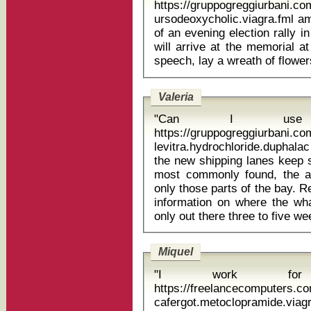
https://gruppogreggiurbani.c
ursodeoxycholic.viagra.fml ampic
of an evening election rally 
will arrive at the memorial 
Valeria
"Can I use 
https://gruppogreggiurbani.c
levitra.hydrochloride.duphalac 
the new shipping lanes keep s
most commonly found, the a
only those parts of the bay. R
information on where the wh
Miquel
"I work for 
https://freelancecomputers.c
cafergot.metoclopramide.viag