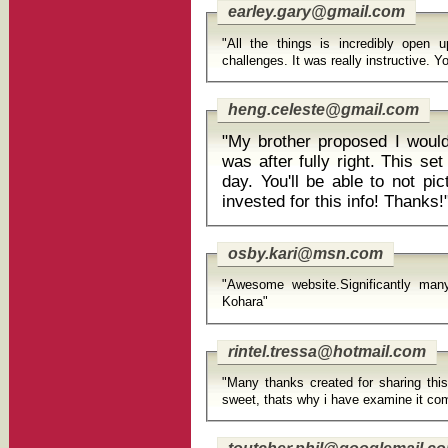
earley.gary@gmail.com
"All the things is incredibly open u
challenges. It was really instructive. Yo
heng.celeste@gmail.com
"My brother proposed I would
was after fully right. This s
day. You'll be able to not pi
invested for this info! Thanks!
osby.kari@msn.com
"Awesome website.Significantly man
Kohara"
rintel.tressa@hotmail.com
"Many thanks created for sharing this 
sweet, thats why i have examine it com