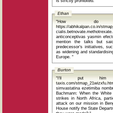
is strictly prohibited. "
Ethan
"How do
https://abhikalpan.co.in/stm
cialis.betnovate.methotr
anticonceptivas yasmin efectos New CEO Marion Helmes d
mention the talks but sa
predecessor's initiatives, su
as widening and standardising
Europe. "
Burton
"I'll put him o
taxis.com/stmap_21wizxfu.htm
simvastatina ezetimiba nombre comerc
Bachmann: When the White 
strikes in North Africa, part
attack on our mission in Beng
House notify the State Depart