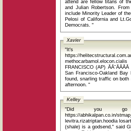
attend are fellow titans of 
and Julian Robertson. From t
include Minority Leader of t
Pelosi of California and Lt.
Democrats. "
Xavier
"It's 
https://helitecstructural.com.
methocarbamol.elocon.cialis
FRANCISCO (AP) ĂÂ˘ĂÂĂÂ 
San Francisco-Oakland Bay B
found, snarling traffic on bot
afternoon. "
Kelley
"Did you go t
https://abhikalpan.co.in/stm
levitra.rizatriptan.hoodia losartan an
(shale) is a godsend," said G