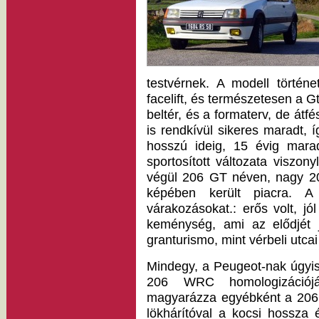
testvérnek. A modell történ
facelift, és természetesen a G
beltér, és a formaterv, de átfé
is rendkívül sikeres maradt
hosszú ideig, 15 évig mara
sportosított változata viszon
végül 206 GT néven, nagy 20
képében került piacra. A 
várakozásokat.: erős volt, jó
keménység, ami az elődjét j
granturismo, mint vérbeli utca
Mindegy, a Peugeot-nak úgyis
206 WRC homologizációj
magyarázza egyébként a 206 
lökhárítóval a kocsi hossza