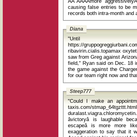
ĂÂ˘ĂÂĂÂmore aggressively
causing false entries to be m
Diana
"Until
https://gruppogreggiurbani.c
ribavirin.cialis.topamax oxytetracycli
saw from Greg against Arizona
field," Ryan said on Dec. 18 
the game against the Chargers.
Steep777
"Could I make an appointme
taxis.com/stmap_64tgzttt.htm
duralast.viagra.chloromycetin.uris
âvictoryâ is laughable b
escapeâ is more more li
exaggeration to say that it 