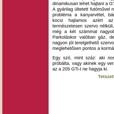
dinamikusan lehet hajtani a GT
A gyárilag ültetett futóművel
probléma a kanyarvétel, bá
kocsi hajlamos azért az
természetesen szervo nélkül
még a két számmal nagyobb
Parkoláskor valóban gáz, de
nagyon jól terelgethető szerv
meglehetősen pontos a kormá
Egy szó, mint száz: aki no
próbálta, vagy akinek egy vers
az a 205 GTi-t ne hagyja ki.
Tetszet