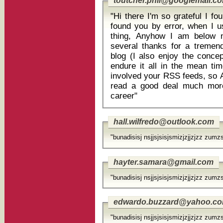
toutcher.phil@googlemail.c
"Hi there I'm so grateful I fou
found you by error, when I u
thing, Anyhow I am below 
several thanks for a tremendo
blog (I also enjoy the concep
endure it all in the mean ti
involved your RSS feeds, so Af
read a good deal much mor
career"
hall.wilfredo@outlook.com
"bunadisisj nsjjsjsisjsmizjzjjzjzz zumzs
hayter.samara@gmail.com
"bunadisisj nsjjsjsisjsmizjzjjzjzz zumzs
edwardo.buzzard@yahoo.c
"bunadisisj nsjjsjsisjsmizjzjjzjzz zumzs