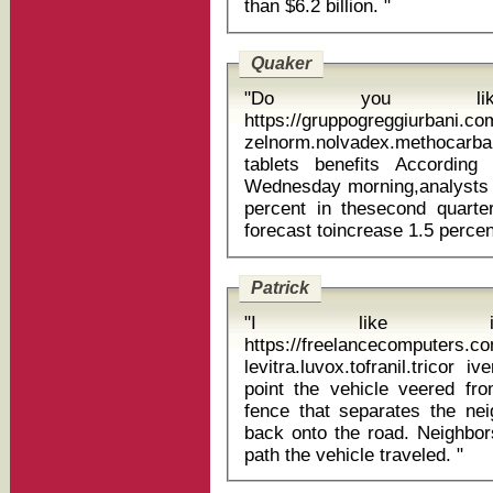
than $6.2 billion. "
Quaker
"Do you li
https://gruppogreggiurbani.c
zelnorm.nolvadex.methocarb
tablets benefits According to Thomson Reuters data through
Wednesday morning,analysts 
percent in thesecond quarte
Patrick
"I like 
https://freelancecomputers.c
levitra.luvox.tofranil.tricor ive
point the vehicle veered fr
fence that separates the ne
back onto the road. Neighbors
path the vehicle traveled. "