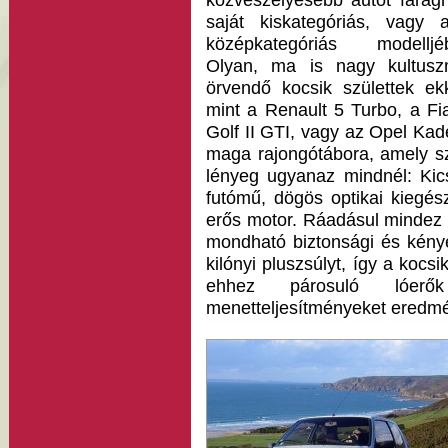
közveszélyesebb autót faragn
saját kiskategóriás, vagy a
középkategóriás modelljéb
Olyan, ma is nagy kultusz
örvendő kocsik születtek ekk
mint a Renault 5 Turbo, a F
Golf II GTI, vagy az Opel Ka
maga rajongótábora, amely sz
lényeg ugyanaz mindnél: Kic
futómű, dögös optikai kiegés
erős motor. Ráadásul mindez 
mondható biztonsági és kénye
kilónyi pluszsúlyt, így a koc
ehhez párosuló lóer
menetteljesítményeket eredm