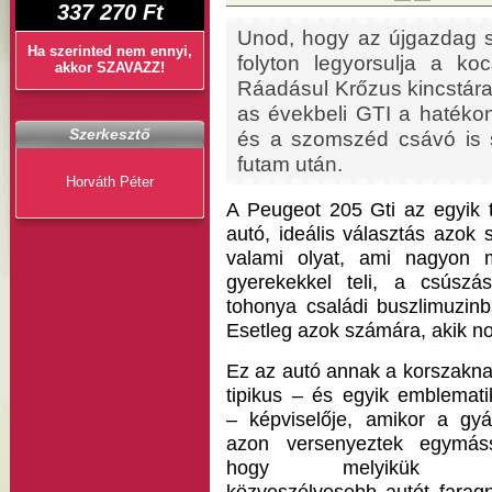
337 270 Ft
Unod, hogy az újgazdag s
Ha szerinted nem ennyi,
folyton legyorsulja a ko
akkor SZAVAZZ!
Ráadásul Krőzus kincstár
as évekbeli GTI a hatéko
Szerkesztő
és a szomszéd csávó is s
futam után.
Horváth Péter
A Peugeot 205 Gti az egyik t
autó, ideális választás azok
valami olyat, ami nagyon 
gyerekekkel teli, a csúszá
tohonya családi buszlimuzin
Esetleg azok számára, akik nos
Ez az autó annak a korszakna
tipikus – és egyik emblemati
– képviselője, amikor a gyá
azon versenyeztek egymáss
hogy melyikük t