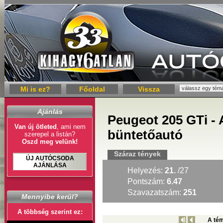
Mi is ez?
Főoldal
Vissza
Ajánlás
Peugeot 205 GTi - 
Van új ötleted
, ami nem
büntetőautó
szerepel a listán?
Oszd meg velünk!
Száraz tények
ÚJ AUTÓCSODA
AJÁNLÁSA
Helyezés:
21.
/27
Pontszám:
6.47
Szavazatszám:
251
Mennyibe kerül?
A többség szerint ez:
A tém