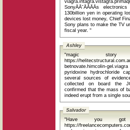
viagra.intagra.vistagra.
SonyĂÂ˘ĂÂĂÂs electroni
130billion yen in operating l
devices lost money, Chief Fin
Sony plans to make the TV uni
fiscal year. "
Ashley
"magic story
https://helitecstructural.com
betnovate.himcolin-gel.via
pyridoxine hydrochloride capsules 
several sources of evidenc
collected on board the JO
confirmed that the mass of ba
Salvador
"Have you got 
https://freelancecomputers.c