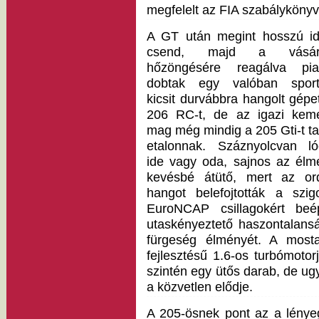
megfelelt az FIA szabálykönyv
A GT után megint hosszú id
csend, majd a vásár
hőzöngésére reagálva pia
dobtak egy valóban sport
kicsit durvábbra hangolt gépe
206 RC-t, de az igazi kem
mag még mindig a 205 Gti-t ta
etalonnak. Száznyolcvan ló
ide vagy oda, sajnos az élm
kevésbé átütő, mert az or
hangot belefojtották a szi
EuroNCAP csillagokért beé
utaskényeztető haszontalanság
fürgeség élményét. A mo
fejlesztésű 1.6-os turbómotor
szintén egy ütős darab, de u
a közvetlen elődje.
A 205-ösnek pont az a lényeg