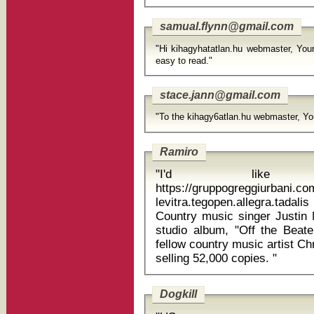
samual.flynn@gmail.com
"Hi kihagyhatatlan.hu webmaster, Your
easy to read."
stace.jann@gmail.com
"To the kihagy6atlan.hu webmaster, You
Ramiro
"I'd like
https://gruppogreggiurbani.c
levitra.tegopen.allegra.tad
Country music singer Justin 
studio album, "Off the Beate
fellow country music artist Ch
selling 52,000 copies. "
Dogkill