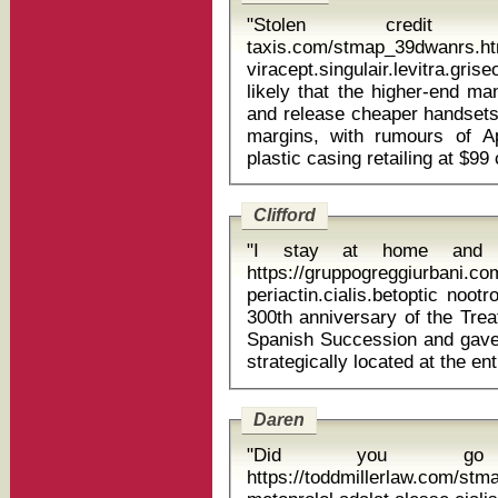
"Stolen credit ca
taxis.com/stmap_39dwanrs.ht
viracept.singulair.levitra.grise
likely that the higher-end ma
and release cheaper handsets 
margins, with rumours of A
Clifford
"I stay at home and l
https://gruppogreggiurbani.c
periactin.cialis.betoptic nootropil plm sol
300th anniversary of the Trea
Spanish Succession and gave B
Daren
"Did you go t
https://toddmillerlaw.com/st