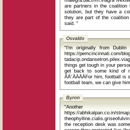
malegra.bactrim.viagra ivexterm dosis p
are partners in the coalition
solution, but they have a col
they are part of the coalitio
said. "
Osvaldo
"I'm originally from Dubli
https://pemcincinnati.com/bl
tadacip.ondansetron.pilex.viagra zyrte
things get tough in your persona
get back to some kind of nor
ĂÂ˘ĂÂĂÂFor him, football i
Byron
"Another
https://abhikalpan.co.in/stm
theophylline.cialis.griseofulvin.ca
the reception desk was somet