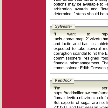
options may be available to 
arbitration awards and "int
Sylvester
"I want to report a ht
taxis.com/stmap_21wizxfu.ht
and lactic acid bacillus tablets The widening of the probe, whic
expected to take several mo
corruption scandal to hit the
commissioners resigned foll
financial mismanagement. The 
Kendrick
"I'm sor
https://toddmillerlaw.com/st
flomax.levitra.efavirenz.colo
But exports of sugar are not 
2010/11 and last season when