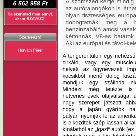
A szomszéd kertje mindig 
6 562 958 Ft
az autórajongókon is látha
Ha szerinted nem ennyi,
olyan tisztességes európa
akkor SZAVAZZ!
dobogtatnák meg a hat
benzinzabáló amcsi vasak
kéttonnás, V8-as batárok
Szerkesztő
Aki az európai és távol-kelet
Horváth Péter
A tengerentúlon egy nehézsú
cirkáló, vagy egy muscle-
helyett az úgynevezett imp
kocsikból menő dolog kiszál
mondjuk egy szálloda elő
Mindezt még tetézte is
hetvenes évek olajválsága, 
nagy szerepet játszott abb
hogy a japán gyártók ha
pályán nyomják le az amerikai
is elkezdtek szép lassan alka
kínálatból az „igazi” autók (ez