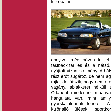
kipróbálni.
ennyivel még bőven ki leh
fastback-far és és a hátsó,
nyújtott vizuális élmény. A há
rész erőt sugároz, de nem agr
rajta, de látszik, hogy nem é
vagány, ablakkeret nélküli 
Odabent mindenhol műanya
hangulata van, mint amil
gyorskajáldának lehetett. A
különálló ülések, sport