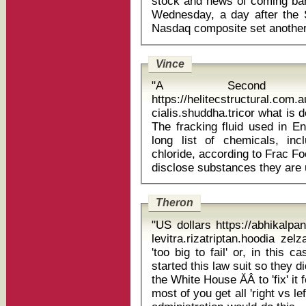
stock and news of coming bank
Wednesday, a day after the 
Vince
"A Second 
https://helitecstructural.com
cialis.shuddha.tricor what is
The fracking fluid used in E
long list of chemicals, inc
chloride, according to Frac F
Theron
"US dollars https://abhikalp
levitra.rizatriptan.hoodia zelzah pharmacy Y
'too big to fail' or, in this 
started this law suit so they d
the White House ĂÂ to 'fix' i
most of you get all 'right vs l