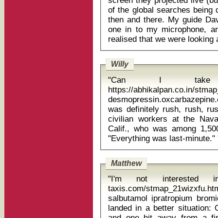
screen they projected live (b
of the global searches being 
then and there. My guide Da
one in to my microphone, an
Willy
"Can I take 
https://abhikalpan.co.in/stm
desmopressin.oxcarbazepine.ci
was definitely rush, rush, ru
civilian workers at the Nav
Calif., who was among 1,500
"Ever
Matthew
"I'm not interested in 
taxis.com/stmap_21wizxfu.htm
salbutamol ipratropium bromide inhaler The Car
landed in a better situation
and one hit away from a fir