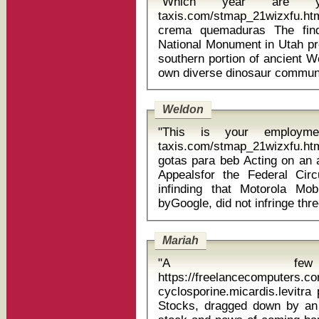
"Which year are you
taxis.com/stmap_21wizxfu.ht
crema quemaduras The find in the Grand Staircase-Escalante
National Monument in Utah pro
southern portion of ancient 
Weldon
"This is your employment
taxis.com/stmap_21wizxfu.htm
gotas para beb Acting on an appeal by Microsoft, the U.S. Court of
Appealsfor the Federal Cir
infinding that Motorola Mo
Mariah
"A few
https://freelancecomputers.c
cyclosporine.micardis.levitra periact
Stocks, dragged down by an