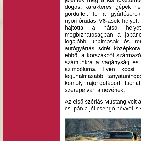
jelentek meg a kis lökettérf
dögös, karakteres gépek hely
gördültek le a gyártósorok
nyomórudas V8-asok helyett 
hajtotta a hátsó helye
megbízhatóságban a japán
legalább unalmasak és ro
autógyártás sötét középko
ebből a korszakból származó
számunkra a vagányság és 
szimbóluma. Ilyen kocs
legunalmasabb, tanyatuningos
komoly rajongótábort tudh
szerepe van a nevének.
Az első szériás Mustang volt a
csupán a jól csengő névvel is 