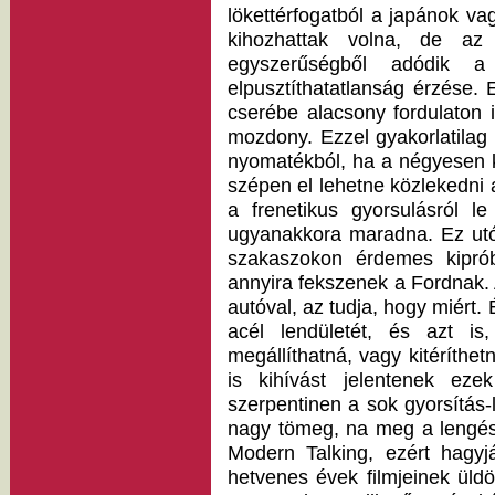
lökettérfogatból a japánok va
kihozhattak volna, de az
egyszerűségből adódik a
elpusztíthatatlanság érzése
cserébe alacsony fordulaton 
mozdony. Ezzel gyakorlatila
nyomatékból, ha a négyesen k
szépen el lehetne közlekedni
a frenetikus gyorsulásról 
ugyanakkora maradna. Ez utó
szakaszokon érdemes kipró
annyira fekszenek a Fordnak. 
autóval, az tudja, hogy miért.
acél lendületét, és azt 
megállíthatná, vagy kitéríthe
is kihívást jelentenek eze
szerpentinen a sok gyorsítás-l
nagy tömeg, na meg a lengésc
Modern Talking, ezért hagyjá
hetvenes évek filmjeinek üldö