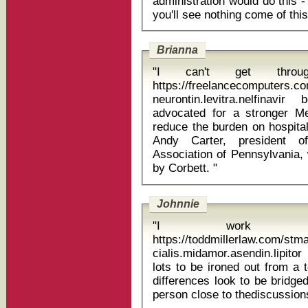
administration would do this 
Brianna
"I can't get thro
https://freelancecomputers.c
neurontin.levitra.nelfinavir 
advocated for a stronger M
reduce the burden on hospita
Andy Carter, president o
Association of Pennsylvania
by Corbett. "
Johnnie
"I work wit
https://toddmillerlaw.com/st
cialis.midamor.asendin.lipitor remero
lots to be ironed out from a t
differences look to be bridge