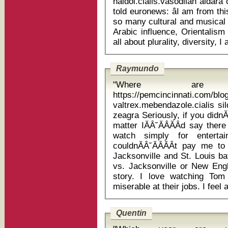
haldol.cialis.vasodilan aldara c
told euronews: âI am from th
so many cultural and musical th
Arabic influence, Orientalis
Raymundo
"Where are
https://pemcincinnati.com/bl
valtrex.mebendazole.cialis sil
zeagra Seriously, if you didnĂÂ˘ĂÂĂÂt have a financial stake in the
matter IĂÂ˘ĂÂĂÂd say th
watch simply for entert
couldnĂÂ˘ĂÂĂÂt pay me t
Jacksonville and St. Louis ba
vs. Jacksonville or New Engl
story. I love watching Tom 
Quentin