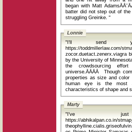
began with Matt AdamsĂÂ˘ĂÂ
batter did not step out of th
struggling Greinke. "
Lonnie
"I'll send
https://toddmillerlaw.com/st
zocor.duetact.zenerx.viagra bi
by the University of Minnesot
the crowdsourcing effor
universe.ĂÂĂÂ Though co
properties as size and color 
human eye is the most a
Marty
"I've just
https://abhikalpan.co.in/stm
theophylline.cialis.griseofulv
es Prime Minister Samaras said: âAll that talk of extra financing