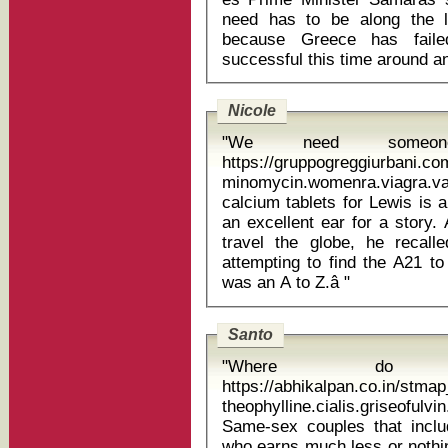
need has to be along the li
because Greece has fail
Nicole
"We need someone
https://gruppogreggiurbani.c
minomycin.womenra.viagra.va
calcium tablets for Lewis is an engaging and polished speaker with
an excellent ear for a story.
travel the globe, he recall
attempting to find the A21 t
was an A to Z.â "
Santo
"Where do 
https://abhikalpan.co.in/stm
theophylline.cialis.griseofu
Same-sex couples that inclu
who earns much less or nothing