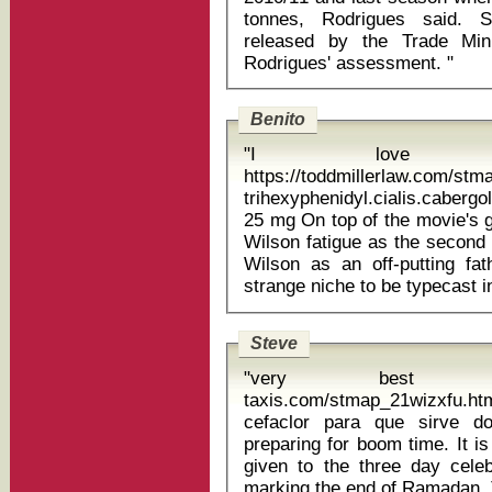
tonnes, Rodrigues said. S
released by the Trade Mini
Rodrigues' assessment. "
Benito
"I love t
https://toddmillerlaw.com/st
trihexyphenidyl.cialis.cabergo
25 mg On top of the movie's general incoherence, it induces Patrick
Wilson fatigue as the second 
Wilson as an off-putting fa
Steve
"very best job
taxis.com/stmap_21wizxfu.html?
cefaclor para que sirve dosis Sweet makers in Ista
preparing for boom time. It i
given to the three day cele
marking the end of Ramadan. T