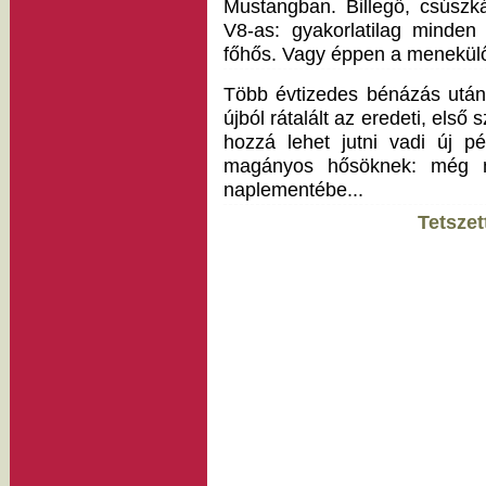
Mustangban. Billegő, csúszk
V8-as: gyakorlatilag minde
főhős. Vagy éppen a menekülő r
Több évtizedes bénázás után
újból rátalált az eredeti, első
hozzá lehet jutni vadi új p
magányos hősöknek: még m
naplementébe...
Tetszet