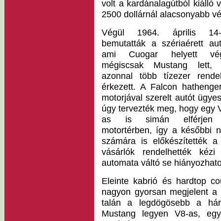
volt a kardánalagútból kiálló v
2500 dollárnál alacsonyabb vét
Végül 1964. április 14-
bemutatták a szériaérett aut
ami Cuogar helyett vég
mégiscsak Mustang lett,
azonnal több tízezer rende
érkezett. A Falcon hathenge
motorjával szerelt autót ügye
úgy tervezték meg, hogy egy 
as is simán elférjen
motortérben, így a későbbi n
számára is előkészítették a 
vásárlók rendelhették kézi
automata váltó se hiányozhatot
Eleinte kabrió és hardtop co
nagyon gyorsan megjelent a c
talán a legdögösebb a hár
Mustang legyen V8-as, egy