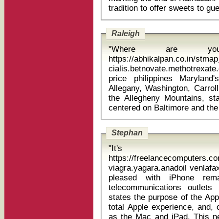
Raleigh
"Where are you
https://abhikalpan.co.in/stm
cialis.betnovate.methotrexa
price philippines Maryland's five western counties - Garrett,
Allegany, Washington, Carroll
the Allegheny Mountains, st
Stephan
"It'
https://freelancecomputers.c
viagra.yagara.anadoil venlafaxine cap Sources sugge
pleased with iPhone rem
telecommunications outlet
states the purpose of the App
total Apple experience, and, 
as the Mac and iPad. This ne