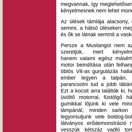
megvannak, így meglehetősen 
kényelmesnek nem lehet mon
Az ülések támlája alacsony, é
semmi, a hátsó üléseken meg
és ők se látnak semmit a vask
Persze a Mustangot nem az
szeretjük, mert kényelm
hanem valami egész másért
motor beindítása után felhan
öblös V8-as gurgulázás halla
ember legyen a talpán, 
parancsolni tud a jobb lábán
Ezt a kocsit arra találták ki, 
üvöltő motorral, füstölgő há
gumikkal lőjünk ki vele min
lámpánál, minden sarkon k
legyorsuljunk vele boldog-bo
látványos erődemonstráció n
vesszük kétszáz vadló tom