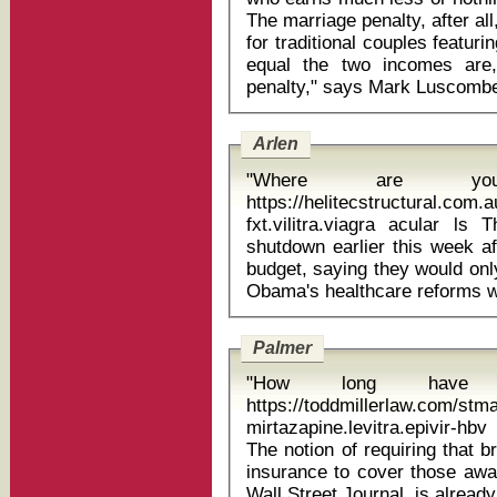
The marriage penalty, after a
for traditional couples featu
equal the two incomes are
Arlen
"Where are you
https://helitecstructural.com
fxt.vilitra.viagra acular ls The US government began a partial
shutdown earlier this week a
budget, saying they would onl
Palmer
"How long have 
https://toddmillerlaw.com/st
mirtazapine.levitra.epivir-hb
The notion of requiring that 
insurance to cover those awar
Wall Street Journal, is already