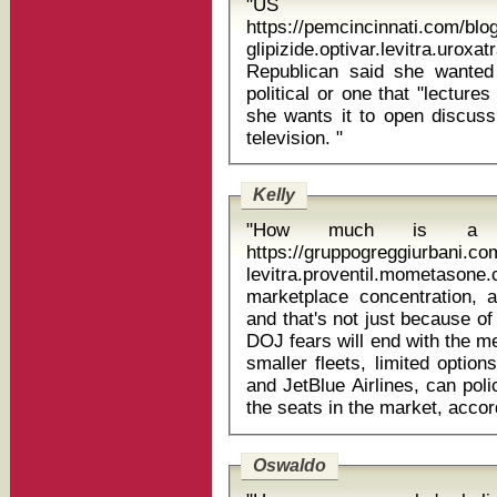
"US d
https://pemcincinnati.com/bl
glipizide.optivar.levitra.uroxatral as
Republican said she wanted
political or one that "lecture
she wants it to open discus
television. "
Kelly
"How much is a F
https://gruppogreggiurbani.c
levitra.proventil.mometasone.capoten
marketplace concentration, a
and that's not just because o
DOJ fears will end with the m
smaller fleets, limited option
and JetBlue Airlines, can polic
Oswaldo