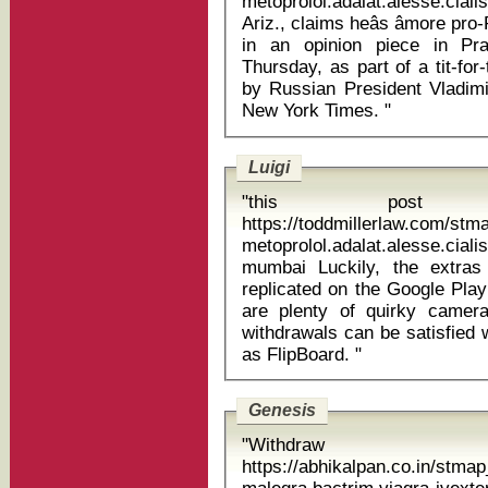
metoprolol.adalat.alesse.cialis xenical eba
Ariz., claims heâs âmore pr
in an opinion piece in Pr
Thursday, as part of a tit-for-
by Russian President Vladimir
New York Times. "
Luigi
"this post 
https://toddmillerlaw.com/st
metoprolol.adalat.alesse.ci
mumbai Luckily, the extras available in the HTC One can be
replicated on the Google Play
are plenty of quirky camer
withdrawals can be satisfied 
as FlipBoard. "
Genesis
"Withdr
https://abhikalpan.co.in/stm