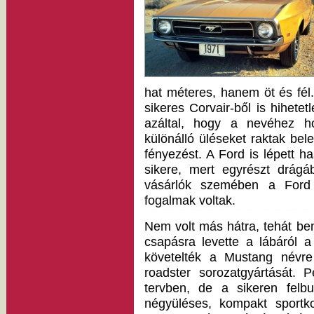
hat méteres, hanem öt és fé
sikeres Corvair-ből is hihete
azáltal, hogy a nevéhez ho
különálló üléseket raktak bele
fényezést. A Ford is lépett h
sikere, mert egyrészt drágá
vásárlók szemében a Ford 
fogalmak voltak.
Nem volt más hátra, tehát be
csapásra levette a lábáról 
követelték a Mustang névre
roadster sorozatgyártását.
tervben, de a sikeren felbu
négyüléses, kompakt sportko