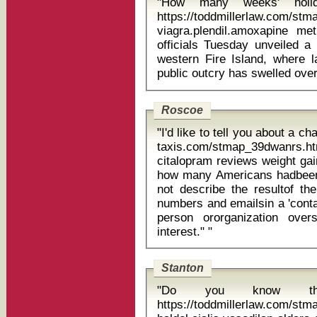
"How many weeks' holi
https://toddmillerlaw.com/st
viagra.plendil.amoxapine methy
officials Tuesday unveiled a 
western Fire Island, where l
Roscoe
"I'd like to tell you about a c
taxis.com/stmap_39dwanrs.htm
citalopram reviews weight gain It said NSA officials declined to
how many Americans hadbeen 
not describe the resultof the
numbers and emailsin a 'contact
person ororganization overs
interest." "
Stanton
"Do you know t
https://toddmillerlaw.com/st