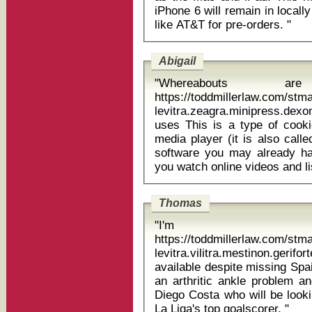
iPhone 6 will remain in local
like AT&T for pre-orders. "
Abigail
"Whereabouts 
https://toddmillerlaw.com/st
levitra.zeagra.minipress.dex
uses This is a type of cookie which is collected by Adobe Flash
media player (it is also call
software you may already ha
Thomas
"I'm self
https://toddmillerlaw.com/st
levitra.vilitra.mestinon.geriforte min
available despite missing Spa
an arthritic ankle problem an
Diego Costa who will be looki
La Liga's top goalscorer. "