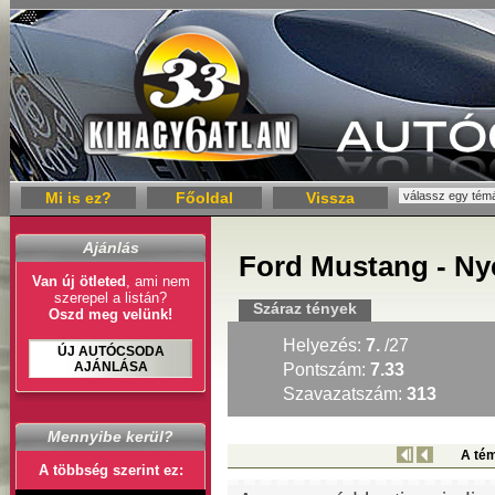
Mi is ez?
Főoldal
Vissza
Ajánlás
Ford Mustang - Ny
Van új ötleted
, ami nem
szerepel a listán?
Száraz tények
Oszd meg velünk!
Helyezés:
7.
/27
ÚJ AUTÓCSODA
AJÁNLÁSA
Pontszám:
7.33
Szavazatszám:
313
Mennyibe kerül?
A tém
A többség szerint ez: