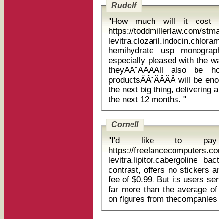
Rudolf
"How much will it cost 
https://toddmillerlaw.com/st
levitra.clozaril.indocin.chl
hemihydrate usp monograph While Apple executives wi
especially pleased with the w
theyĂÂ˘ĂÂĂÂll also be 
productsĂÂ˘ĂÂĂÂ will be 
the next big thing, delivering 
the next 12 months. "
Cornell
"I'd like to pay
https://freelancecomputers.c
levitra.lipitor.cabergoline bactrim
contrast, offers no stickers 
fee of $0.99. But its users s
far more than the average of 