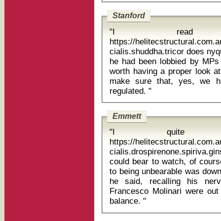
Stanford
"I rea
https://helitecstructural.com
cialis.shuddha.tricor does nyquil 
he had been lobbied by MPs on
worth having a proper look at
make sure that, yes, we h
regulated. "
Emmett
"I quite l
https://helitecstructural.com.
cialis.drospirenone.spiriva.ginsen
could bear to watch, of cours
to being unbearable was down 
he said, recalling his ne
Francesco Molinari were out 
balance. "