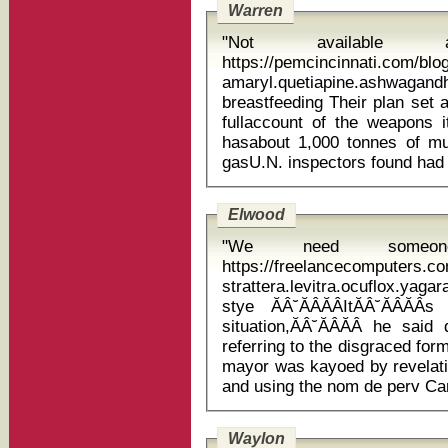
Warren
"Not available
https://pemcincinnati.com/bl
amaryl.quetiapine.ashwag
breastfeeding Their plan set a Saturday deadline for Syria to give a
fullaccount of the weapons i
hasabout 1,000 tonnes of mu
Elwood
"We need someone
https://freelancecomputers.
strattera.levitra.ocuflox.yaga
stye ĂÂ˘ĂÂĂÂItĂÂ˘ĂÂĂÂs almost like the Anthony Weiner
situation,ĂÂ˘ĂÂĂÂ he sai
referring to the disgraced f
mayor was kayoed by revelatio
Waylon